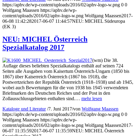
https://aphv.de/wp-content/uploads/2016/02/aphv-logo-w.png
0
0
Wolfgang Maassen
https://aphv.de/wp-
content/uploads/2016/02/aphv-logo-w.png
Wolfgang Maassen
2017-
06-08 11:42:28
2017-06-07 11:44:57
NEU: MICHEL Südeuropa
(EK 3)
NEU: MICHEL Österreich
Spezialkatalog 2017
(wm) Die 38.
Auflage dieses beliebten Spezialkatalogs enthält auf seinen 724
Seiten alle Ausgaben vom Kaisertum Österreich-Ungarn (1850 bis
1867) über Kaiserreich Österreich (1867 bis 1918), die
Postwertzeichen der Republik Österreich (1918–1938) und ab 1945,
wobei auch Bewertungen für die von 1938 bis 1945 verwendeten
Briefmarken des Deutschen Reiches und der Post in den
Zollausschlussgebieten enthalten sind.…
mehr lesen
Kataloge und Literatur
/
7. Juni 2017
/
von
Wolfgang Maassen
https://aphv.de/wp-content/uploads/2016/02/aphv-logo-w.png
0
0
Wolfgang Maassen
https://aphv.de/wp-
content/uploads/2016/02/aphv-logo-w.png
Wolfgang Maassen
2017-
06-07 11:35:59
2017-06-07 11:35:59
NEU: MICHEL Österreich