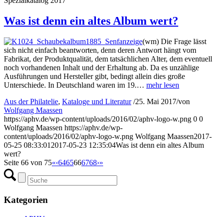
Spezialkatalog 2017
Was ist denn ein altes Album wert?
(wm) Die Frage lässt
sich nicht einfach beantworten, denn deren Antwort hängt vom
Fabrikat, der Produktqualität, dem tatsächlichen Alter, dem eventuell
noch vorhandenen Inhalt und der Erhaltung ab. Da es unzählige
Ausführungen und Hersteller gibt, bedingt allein dies große
Unterschiede. In Deutschland waren im 19.…
mehr lesen
Aus der Philatelie
,
Kataloge und Literatur
/
25. Mai 2017
/
von
Wolfgang Maassen
https://aphv.de/wp-content/uploads/2016/02/aphv-logo-w.png
0
0
Wolfgang Maassen
https://aphv.de/wp-
content/uploads/2016/02/aphv-logo-w.png
Wolfgang Maassen
2017-
05-25 08:33:01
2017-05-23 12:35:04
Was ist denn ein altes Album
wert?
Seite 66 von 75
«
‹
64
65
66
67
68
›
»
Kategorien