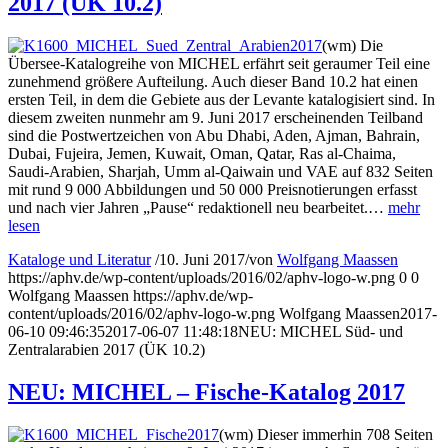
2017 (ÜK 10.2)
(wm) Die
Übersee-Katalogreihe von MICHEL erfährt seit geraumer Teil eine
zunehmend größere Aufteilung. Auch dieser Band 10.2 hat einen
ersten Teil, in dem die Gebiete aus der Levante katalogisiert sind. In
diesem zweiten nunmehr am 9. Juni 2017 erscheinenden Teilband
sind die Postwertzeichen von Abu Dhabi, Aden, Ajman, Bahrain,
Dubai, Fujeira, Jemen, Kuwait, Oman, Qatar, Ras al-Chaima,
Saudi-Arabien, Sharjah, Umm al-Qaiwain und VAE auf 832 Seiten
mit rund 9 000 Abbildungen und 50 000 Preisnotierungen erfasst
und nach vier Jahren „Pause“ redaktionell neu bearbeitet.…
mehr
lesen
Kataloge und Literatur
/
10. Juni 2017
/
von
Wolfgang Maassen
https://aphv.de/wp-content/uploads/2016/02/aphv-logo-w.png
0
0
Wolfgang Maassen
https://aphv.de/wp-
content/uploads/2016/02/aphv-logo-w.png
Wolfgang Maassen
2017-
06-10 09:46:35
2017-06-07 11:48:18
NEU: MICHEL Süd- und
Zentralarabien 2017 (ÜK 10.2)
NEU: MICHEL – Fische-Katalog 2017
(wm) Dieser immerhin 708 Seiten