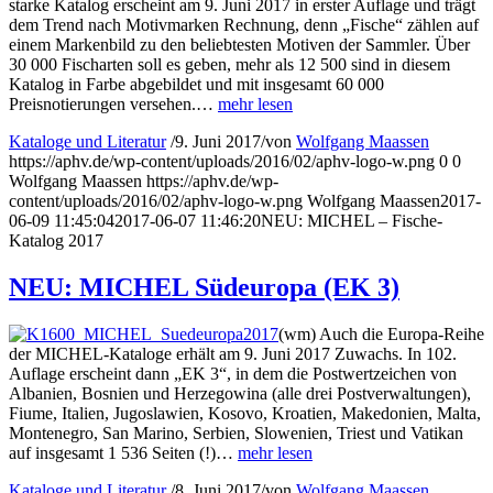
starke Katalog erscheint am 9. Juni 2017 in erster Auflage und trägt
dem Trend nach Motivmarken Rechnung, denn „Fische“ zählen auf
einem Markenbild zu den beliebtesten Motiven der Sammler. Über
30 000 Fischarten soll es geben, mehr als 12 500 sind in diesem
Katalog in Farbe abgebildet und mit insgesamt 60 000
Preisnotierungen versehen.…
mehr lesen
Kataloge und Literatur
/
9. Juni 2017
/
von
Wolfgang Maassen
https://aphv.de/wp-content/uploads/2016/02/aphv-logo-w.png
0
0
Wolfgang Maassen
https://aphv.de/wp-
content/uploads/2016/02/aphv-logo-w.png
Wolfgang Maassen
2017-
06-09 11:45:04
2017-06-07 11:46:20
NEU: MICHEL – Fische-
Katalog 2017
NEU: MICHEL Südeuropa (EK 3)
(wm) Auch die Europa-Reihe
der MICHEL-Kataloge erhält am 9. Juni 2017 Zuwachs. In 102.
Auflage erscheint dann „EK 3“, in dem die Postwertzeichen von
Albanien, Bosnien und Herzegowina (alle drei Postverwaltungen),
Fiume, Italien, Jugoslawien, Kosovo, Kroatien, Makedonien, Malta,
Montenegro, San Marino, Serbien, Slowenien, Triest und Vatikan
auf insgesamt 1 536 Seiten (!)…
mehr lesen
Kataloge und Literatur
/
8. Juni 2017
/
von
Wolfgang Maassen