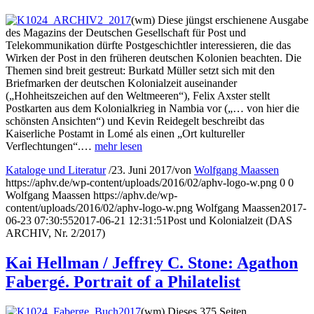
(wm) Diese jüngst erschienene Ausgabe
des Magazins der Deutschen Gesellschaft für Post und
Telekommunikation dürfte Postgeschichtler interessieren, die das
Wirken der Post in den früheren deutschen Kolonien beachten. Die
Themen sind breit gestreut: Burkatd Müller setzt sich mit den
Briefmarken der deutschen Kolonialzeit auseinander
(„Hohheitszeichen auf den Weltmeeren“), Felix Axster stellt
Postkarten aus dem Kolonialkrieg in Nambia vor („… von hier die
schönsten Ansichten“) und Kevin Reidegelt beschreibt das
Kaiserliche Postamt in Lomé als einen „Ort kultureller
Verflechtungen“.…
mehr lesen
Kataloge und Literatur
/
23. Juni 2017
/
von
Wolfgang Maassen
https://aphv.de/wp-content/uploads/2016/02/aphv-logo-w.png
0
0
Wolfgang Maassen
https://aphv.de/wp-
content/uploads/2016/02/aphv-logo-w.png
Wolfgang Maassen
2017-
06-23 07:30:55
2017-06-21 12:31:51
Post und Kolonialzeit (DAS
ARCHIV, Nr. 2/2017)
Kai Hellman / Jeffrey C. Stone: Agathon
Fabergé. Portrait of a Philatelist
(wm) Dieses 375 Seiten