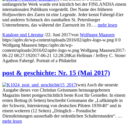
umfangreiche Werk wurde erst kürzlich bei der FINLANDIA einem
internationalen Publikum vorgestellt. Der Name des früheren
Hofjuweliers des Zaren ist eine Legende. Jeder kennt Fabergé-Eier
und anderen Schmuck des namhaften St. Petersburger
Unternehmens, das während der Zarenzeit im 19.…
mehr lesen
Kataloge und Literatur
/
22. Juni 2017
/
von
Wolfgang Maassen
https://aphv.de/wp-content/uploads/2016/02/aphv-logo-w.png
0
0
Wolfgang Maassen
https://aphv.de/wp-
content/uploads/2016/02/aphv-logo-w.png
Wolfgang Maassen
2017-
06-22 08:27:19
2017-06-21 12:28:28
Kai Hellman / Jeffrey C. Stone:
Agathon Fabergé. Portrait of a Philatelist
post & geschichte: Nr. 15 (Mai 2017)
(wm) Auch die neueste
Ausgabe dieses von Christian Geissmann herausgegebenen
Magazins bietet postgeschichtlich beste Kost für Genießer. In einem
ersten Beitrag (6 Seiten) beschreibt Geissmann die „Luftkämpfe in
der Schweiz, Internierung von deutschen Piloten 1939/40“ und in
einem weiteren (12 Seiten) „Dringlich – Postalische
Dienstleistungen ausserhalb der ordentlichen Schalterstunden“. …
mehr lesen