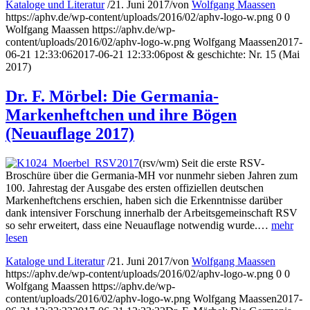
Kataloge und Literatur
/
21. Juni 2017
/
von
Wolfgang Maassen
https://aphv.de/wp-content/uploads/2016/02/aphv-logo-w.png
0
0
Wolfgang Maassen
https://aphv.de/wp-
content/uploads/2016/02/aphv-logo-w.png
Wolfgang Maassen
2017-
06-21 12:33:06
2017-06-21 12:33:06
post & geschichte: Nr. 15 (Mai
2017)
Dr. F. Mörbel: Die Germania-
Markenheftchen und ihre Bögen
(Neuauflage 2017)
(rsv/wm) Seit die erste RSV-
Broschüre über die Germania-MH vor nunmehr sieben Jahren zum
100. Jahrestag der Ausgabe des ersten offiziellen deutschen
Markenheftchens erschien, haben sich die Erkenntnisse darüber
dank intensiver Forschung innerhalb der Arbeitsgemeinschaft RSV
so sehr erweitert, dass eine Neuauflage notwendig wurde.…
mehr
lesen
Kataloge und Literatur
/
21. Juni 2017
/
von
Wolfgang Maassen
https://aphv.de/wp-content/uploads/2016/02/aphv-logo-w.png
0
0
Wolfgang Maassen
https://aphv.de/wp-
content/uploads/2016/02/aphv-logo-w.png
Wolfgang Maassen
2017-