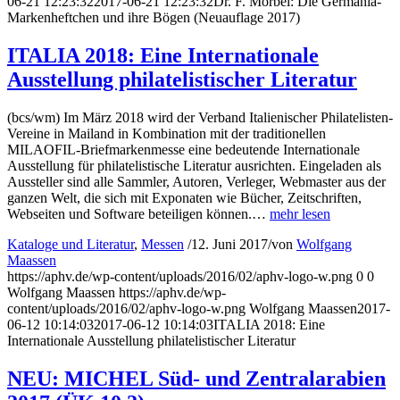
06-21 12:23:32
2017-06-21 12:23:32
Dr. F. Mörbel: Die Germania-
Markenheftchen und ihre Bögen (Neuauflage 2017)
ITALIA 2018: Eine Internationale
Ausstellung philatelistischer Literatur
(bcs/wm) Im März 2018 wird der Verband Italienischer Philatelisten-
Vereine in Mailand in Kombination mit der traditionellen
MILAOFIL-Briefmarkenmesse eine bedeutende Internationale
Ausstellung für philatelistische Literatur ausrichten. Eingeladen als
Aussteller sind alle Sammler, Autoren, Verleger, Webmaster aus der
ganzen Welt, die sich mit Exponaten wie Bücher, Zeitschriften,
Webseiten und Software beteiligen können.…
mehr lesen
Kataloge und Literatur
,
Messen
/
12. Juni 2017
/
von
Wolfgang
Maassen
https://aphv.de/wp-content/uploads/2016/02/aphv-logo-w.png
0
0
Wolfgang Maassen
https://aphv.de/wp-
content/uploads/2016/02/aphv-logo-w.png
Wolfgang Maassen
2017-
06-12 10:14:03
2017-06-12 10:14:03
ITALIA 2018: Eine
Internationale Ausstellung philatelistischer Literatur
NEU: MICHEL Süd- und Zentralarabien