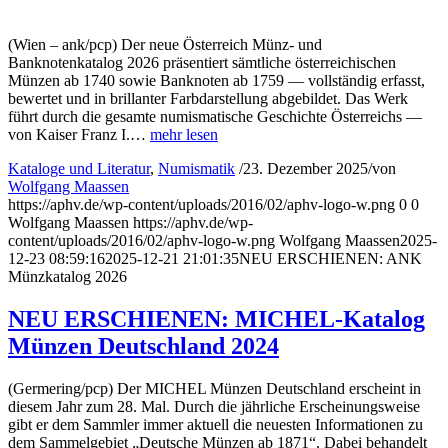
(Wien – ank/pcp) Der neue Österreich Münz- und
Banknotenkatalog 2026 präsentiert sämtliche österreichischen
Münzen ab 1740 sowie Banknoten ab 1759 — vollständig erfasst,
bewertet und in brillanter Farbdarstellung abgebildet. Das Werk
führt durch die gesamte numismatische Geschichte Österreichs —
von Kaiser Franz I.…
mehr lesen
Kataloge und Literatur
,
Numismatik
/
23. Dezember 2025
/
von
Wolfgang Maassen
https://aphv.de/wp-content/uploads/2016/02/aphv-logo-w.png
0
0
Wolfgang Maassen
https://aphv.de/wp-
content/uploads/2016/02/aphv-logo-w.png
Wolfgang Maassen
2025-
12-23 08:59:16
2025-12-21 21:01:35
NEU ERSCHIENEN: ANK
Münzkatalog 2026
NEU ERSCHIENEN: MICHEL-Katalog
Münzen Deutschland 2024
(Germering/pcp) Der MICHEL Münzen Deutschland erscheint in
diesem Jahr zum 28. Mal. Durch die jährliche Erscheinungsweise
gibt er dem Sammler immer aktuell die neuesten Informationen zu
dem Sammelgebiet „Deutsche Münzen ab 1871“. Dabei behandelt