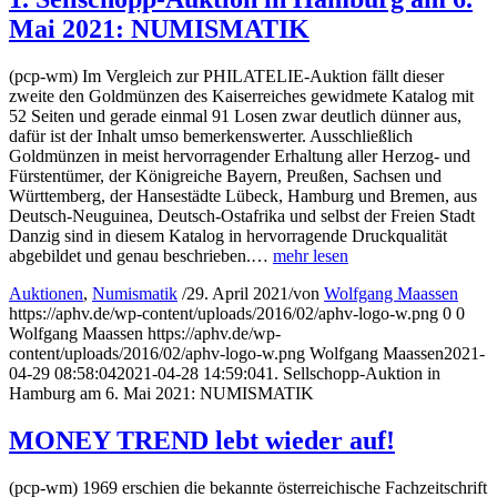
Mai 2021: NUMISMATIK
(pcp-wm) Im Vergleich zur PHILATELIE-Auktion fällt dieser
zweite den Goldmünzen des Kaiserreiches gewidmete Katalog mit
52 Seiten und gerade einmal 91 Losen zwar deutlich dünner aus,
dafür ist der Inhalt umso bemerkenswerter. Ausschließlich
Goldmünzen in meist hervorragender Erhaltung aller Herzog- und
Fürstentümer, der Königreiche Bayern, Preußen, Sachsen und
Württemberg, der Hansestädte Lübeck, Hamburg und Bremen, aus
Deutsch-Neuguinea, Deutsch-Ostafrika und selbst der Freien Stadt
Danzig sind in diesem Katalog in hervorragende Druckqualität
abgebildet und genau beschrieben.…
mehr lesen
Auktionen
,
Numismatik
/
29. April 2021
/
von
Wolfgang Maassen
https://aphv.de/wp-content/uploads/2016/02/aphv-logo-w.png
0
0
Wolfgang Maassen
https://aphv.de/wp-
content/uploads/2016/02/aphv-logo-w.png
Wolfgang Maassen
2021-
04-29 08:58:04
2021-04-28 14:59:04
1. Sellschopp-Auktion in
Hamburg am 6. Mai 2021: NUMISMATIK
MONEY TREND lebt wieder auf!
(pcp-wm) 1969 erschien die bekannte österreichische Fachzeitschrift