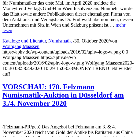
für Numismatiker das erste Mal, im April 2020 meldete die
Moneytrend Verlags GmbH in Wien Insolvenz an. Nunmehr wurde
das Blatt sowie andere Publikationen dieser ehemaligen Firma von
dem Auktions- und Verlagshaus Dr. Frühwald übernommen, dessen
Unternehmen mit Sitz in Wien und Salzburg präsent ist.…
mehr
lesen
Kataloge und Literatur
,
Numismatik
/
30. Oktober 2020
/
von
Wolfgang Maassen
https://aphv.de/wp-content/uploads/2016/02/aphv-logo-w.png
0
0
Wolfgang Maassen
https://aphv.de/wp-
content/uploads/2016/02/aphv-logo-w.png
Wolfgang Maassen
2020-
10-30 08:58:49
2020-10-29 15:03:33
MONEY TREND lebt wieder
auf!
VORSCHAU: 170. Felzmann
Numismatik-Auktion in Düsseldorf am
3./4. November 2020
(Felzmann-PR/pcp) Das Angebot bei Felzmann am 3. & 4.
November 2020 reicht von Gold der Antike bis Raritäten aus China