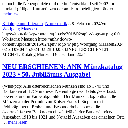
er auch die Nebengebiete und die in Deutschland seit 2002 im
Umlauf gültigen Euromünzen der am Euro beteiligten Länder.…
mehr lesen
Kataloge und Literatur
,
Numismatik
/
28. Februar 2024
/
von
Wolfgang Maassen
https://aphv.de/wp-content/uploads/2016/02/aphv-logo-w.png
0
0
Wolfgang Maassen
https://aphv.de/wp-
content/uploads/2016/02/aphv-logo-w.png
Wolfgang Maassen
2024-
02-28 09:04:45
2024-02-28 10:05:33
NEU ERSCHIENEN:
MICHEL-Katalog Münzen Deutschland 2024
NEU ERSCHIENEN: ANK Münzkatalog
2023 • 50. Jubiläums Ausgabe!
(Wien/pcp) Alle österreichischen Münzen sind ab 1740 und
Banknoten ab 1759 in dieser Neuauflage des Kataloges erfasst,
bewertet und in Farbe abgebildet. Der Münzkatalog enthält alle
Münzen ab der Periode von Kaiser Franz I. Stephan mit
Fehlprägungen, Proben und Besonderheiten sowie die
österreichischen Banknoten einschließlich der Bundesländer-
Ausgaben 1918 bis 1921 und Notgeld Ausgaben der einzelnen Orte.
…
mehr lesen