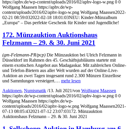
https://aphv.de/wp-content/uploads/2016/02/aphv-logo-w.png
0
0
Wolfgang Maassen
https://aphv.de/wp-
content/uploads/2016/02/aphv-logo-w.png
Wolfgang Maassen
2022-
02-21 08:59:03
2022-02-18 18:01:03
NEU: Kinder-Münzalbum
„Europa“ – Das perfekte Geschenk für Kinder und Jugendliche!
172. Münzauktion Auktionshaus
Felzmann – 29. & 30. Juni 2021
(gm-Felzmann-PR/pcp)
Die Münzauktion bei Ulrich Felzmann in
Düsseldorf im Rahmen des 45. Geschäftsjubiläums startete mit
einem exotischen Angebot aus Madagaskar. Mit zahlreichen Online-
und Telefon-Bietern aus aller Welt wurden auf der Online-Live-
Auktion an zwei Tagen insgesamt rund 2.300 Münzen Einzellose
und Sammlungen versteigert.…
mehr lesen
Auktionen
,
Numismatik
/
13. Juli 2021
/
von
Wolfgang Maassen
https://aphv.de/wp-content/uploads/2016/02/aphv-logo-w.png
0
0
Wolfgang Maassen
https://aphv.de/wp-
content/uploads/2016/02/aphv-logo-w.png
Wolfgang Maassen
2021-
07-13 08:05:43
2021-07-12 23:07:03
172. Münzauktion
Auktionshaus Felzmann – 29. & 30. Juni 2021
1. Sellschopp-Auktion in Hamburg am 6.