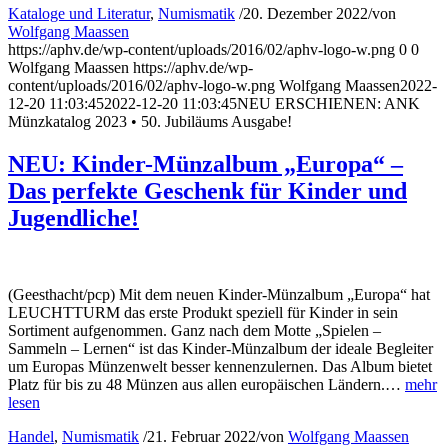
Kataloge und Literatur
,
Numismatik
/
20. Dezember 2022
/
von
Wolfgang Maassen
https://aphv.de/wp-content/uploads/2016/02/aphv-logo-w.png
0
0
Wolfgang Maassen
https://aphv.de/wp-
content/uploads/2016/02/aphv-logo-w.png
Wolfgang Maassen
2022-
12-20 11:03:45
2022-12-20 11:03:45
NEU ERSCHIENEN: ANK
Münzkatalog 2023 • 50. Jubiläums Ausgabe!
NEU: Kinder-Münzalbum „Europa“ –
Das perfekte Geschenk für Kinder und
Jugendliche!
(Geesthacht/pcp) Mit dem neuen Kinder-Münzalbum „Europa“ hat
LEUCHTTURM das erste Produkt speziell für Kinder in sein
Sortiment aufgenommen. Ganz nach dem Motte „Spielen –
Sammeln – Lernen“ ist das Kinder-Münzalbum der ideale Begleiter
um Europas Münzenwelt besser kennenzulernen. Das Album bietet
Platz für bis zu 48 Münzen aus allen europäischen Ländern.…
mehr
lesen
Handel
,
Numismatik
/
21. Februar 2022
/
von
Wolfgang Maassen