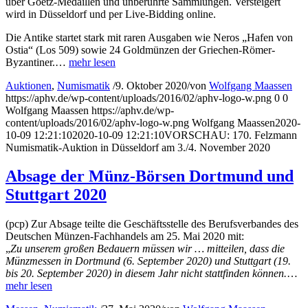
über Goetz-Medaillen und unberührte Sammlungen. Versteigert
wird in Düsseldorf und per Live-Bidding online.
Die Antike startet stark mit raren Ausgaben wie Neros „Hafen von
Ostia“ (Los 509) sowie 24 Goldmünzen der Griechen-Römer-
Byzantiner.…
mehr lesen
Auktionen
,
Numismatik
/
9. Oktober 2020
/
von
Wolfgang Maassen
https://aphv.de/wp-content/uploads/2016/02/aphv-logo-w.png
0
0
Wolfgang Maassen
https://aphv.de/wp-
content/uploads/2016/02/aphv-logo-w.png
Wolfgang Maassen
2020-
10-09 12:21:10
2020-10-09 12:21:10
VORSCHAU: 170. Felzmann
Numismatik-Auktion in Düsseldorf am 3./4. November 2020
Absage der Münz-Börsen Dortmund und
Stuttgart 2020
(pcp) Zur Absage teilte die Geschäftsstelle des Berufsverbandes des
Deutschen Münzen-Fachhandels am 25. Mai 2020 mit:
„
Zu unserem großen Bedauern müssen wir … mitteilen, dass die
Münzmessen in Dortmund (6. September 2020) und Stuttgart (19.
bis 20. September 2020) in diesem Jahr nicht stattfinden können.
…
mehr lesen