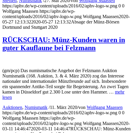
Messen
,
Numismatik
/
27. Mai 2020
/
von
Wolfgang Maassen
https://aphv.de/wp-content/uploads/2016/02/aphv-logo-w.png
0
0
Wolfgang Maassen
https://aphv.de/wp-
content/uploads/2016/02/aphv-logo-w.png
Wolfgang Maassen
2020-
05-27 12:13:32
2020-05-27 12:13:32
Absage der Münz-Börsen
Dortmund und Stuttgart 2020
RÜCKSCHAU: Münz-Kunden waren in
guter Kauflaune bei Felzmann
(gm/pcp) Das numismatische Angebot der Felzmann Auktion
Numismatik (168. Auktion, 3. & 4. März 2020) zog das Interesse
nationaler und internationaler Münzfreunde auf sich. Insbesondere
ein spannender Antike-Teil sorgte für Begeisterung. An zwei Tagen
kamen in Düsseldorf gut 2.300 Lose unter den Hammer. …
mehr
lesen
Auktionen
,
Numismatik
/
11. März 2020
/
von
Wolfgang Maassen
https://aphv.de/wp-content/uploads/2016/02/aphv-logo-w.png
0
0
Wolfgang Maassen
https://aphv.de/wp-
content/uploads/2016/02/aphv-logo-w.png
Wolfgang Maassen
2020-
03-11 14:46:47
2020-03-11 14:46:47
RÜCKSCHAU: Münz-Kunden