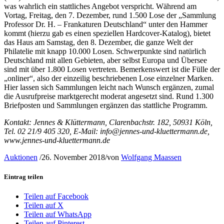
was wahrlich ein stattliches Angebot verspricht. Während am
Vortag, Freitag, den 7. Dezember, rund 1.500 Lose der „Sammlung
Professor Dr. H. – Frankaturen Deutschland“ unter den Hammer
kommt (hierzu gab es einen speziellen Hardcover-Katalog), bietet
das Haus am Samstag, den 8. Dezember, die ganze Welt der
Philatelie mit knapp 10.000 Losen. Schwerpunkte sind natürlich
Deutschland mit allen Gebieten, aber selbst Europa und Übersee
sind mit über 1.800 Losen vertreten. Bemerkenswert ist die Fülle der
„onliner“, also der einzeilig beschriebenen Lose einzelner Marken.
Hier lassen sich Sammlungen leicht nach Wunsch ergänzen, zumal
die Ausrufpreise marktgerecht moderat angesetzt sind. Rund 1.300
Briefposten und Sammlungen ergänzen das stattliche Programm.
Kontakt: Jennes & Klüttermann, Clarenbachstr. 182, 50931 Köln,
Tel. 02 21/9 405 320, E-Mail: info@jennes-und-kluettermann.de,
www.jennes-und-kluettermann.de
Auktionen
/
26. November 2018
/
von
Wolfgang Maassen
Eintrag teilen
Teilen auf Facebook
Teilen auf X
Teilen auf WhatsApp
Teilen auf Pinterest