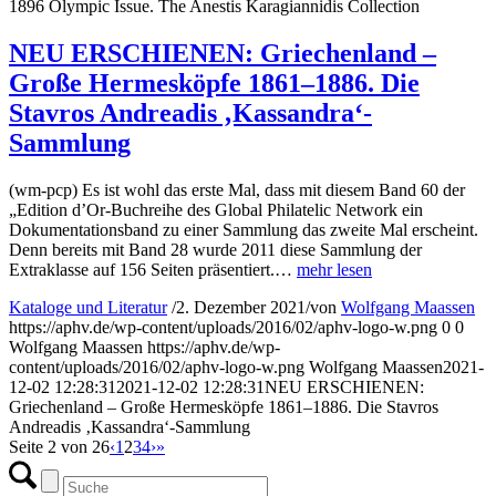
1896 Olympic Issue. The Anestis Karagiannidis Collection
NEU ERSCHIENEN: Griechenland –
Große Hermesköpfe 1861–1886. Die
Stavros Andreadis ‚Kassandra‘-
Sammlung
(wm-pcp) Es ist wohl das erste Mal, dass mit diesem Band 60 der
„Edition d’Or-Buchreihe des Global Philatelic Network ein
Dokumentationsband zu einer Sammlung das zweite Mal erscheint.
Denn bereits mit Band 28 wurde 2011 diese Sammlung der
Extraklasse auf 156 Seiten präsentiert.…
mehr lesen
Kataloge und Literatur
/
2. Dezember 2021
/
von
Wolfgang Maassen
https://aphv.de/wp-content/uploads/2016/02/aphv-logo-w.png
0
0
Wolfgang Maassen
https://aphv.de/wp-
content/uploads/2016/02/aphv-logo-w.png
Wolfgang Maassen
2021-
12-02 12:28:31
2021-12-02 12:28:31
NEU ERSCHIENEN:
Griechenland – Große Hermesköpfe 1861–1886. Die Stavros
Andreadis ‚Kassandra‘-Sammlung
Seite 2 von 26
‹
1
2
3
4
›
»