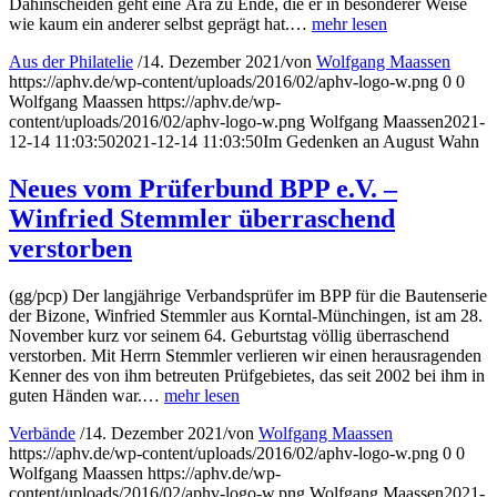
Dahinscheiden geht eine Ära zu Ende, die er in besonderer Weise
wie kaum ein anderer selbst geprägt hat.…
mehr lesen
Aus der Philatelie
/
14. Dezember 2021
/
von
Wolfgang Maassen
https://aphv.de/wp-content/uploads/2016/02/aphv-logo-w.png
0
0
Wolfgang Maassen
https://aphv.de/wp-
content/uploads/2016/02/aphv-logo-w.png
Wolfgang Maassen
2021-
12-14 11:03:50
2021-12-14 11:03:50
Im Gedenken an August Wahn
Neues vom Prüferbund BPP e.V. –
Winfried Stemmler überraschend
verstorben
(gg/pcp) Der langjährige Verbandsprüfer im BPP für die Bautenserie
der Bizone, Winfried Stemmler aus Korntal-Münchingen, ist am 28.
November kurz vor seinem 64. Geburtstag völlig überraschend
verstorben. Mit Herrn Stemmler verlieren wir einen herausragenden
Kenner des von ihm betreuten Prüfgebietes, das seit 2002 bei ihm in
guten Händen war.…
mehr lesen
Verbände
/
14. Dezember 2021
/
von
Wolfgang Maassen
https://aphv.de/wp-content/uploads/2016/02/aphv-logo-w.png
0
0
Wolfgang Maassen
https://aphv.de/wp-
content/uploads/2016/02/aphv-logo-w.png
Wolfgang Maassen
2021-