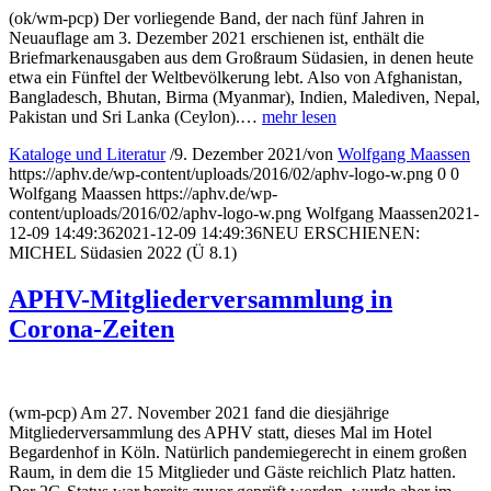
(ok/wm-pcp) Der vorliegende Band, der nach fünf Jahren in
Neuauflage am 3. Dezember 2021 erschienen ist, enthält die
Briefmarkenausgaben aus dem Großraum Südasien, in denen heute
etwa ein Fünftel der Weltbevölkerung lebt. Also von Afghanistan,
Bangladesch, Bhutan, Birma (Myanmar), Indien, Malediven, Nepal,
Pakistan und Sri Lanka (Ceylon).…
mehr lesen
Kataloge und Literatur
/
9. Dezember 2021
/
von
Wolfgang Maassen
https://aphv.de/wp-content/uploads/2016/02/aphv-logo-w.png
0
0
Wolfgang Maassen
https://aphv.de/wp-
content/uploads/2016/02/aphv-logo-w.png
Wolfgang Maassen
2021-
12-09 14:49:36
2021-12-09 14:49:36
NEU ERSCHIENEN:
MICHEL Südasien 2022 (Ü 8.1)
APHV-Mitgliederversammlung in
Corona-Zeiten
(wm-pcp) Am 27. November 2021 fand die diesjährige
Mitgliederversammlung des APHV statt, dieses Mal im Hotel
Begardenhof in Köln. Natürlich pandemiegerecht in einem großen
Raum, in dem die 15 Mitglieder und Gäste reichlich Platz hatten.