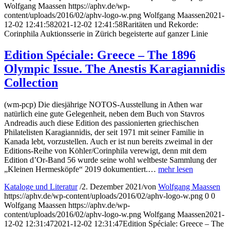
Wolfgang Maassen
https://aphv.de/wp-
content/uploads/2016/02/aphv-logo-w.png
Wolfgang Maassen
2021-
12-02 12:41:58
2021-12-02 12:41:58
Raritäten und Rekorde:
Corinphila Auktionsserie in Zürich begeisterte auf ganzer Linie
Edition Spéciale: Greece – The 1896
Olympic Issue. The Anestis Karagiannidis
Collection
(wm-pcp) Die diesjährige NOTOS-Ausstellung in Athen war
natürlich eine gute Gelegenheit, neben dem Buch von Stavros
Andreadis auch diese Edition des passionierten griechischen
Philatelisten Karagiannidis, der seit 1971 mit seiner Familie in
Kanada lebt, vorzustellen. Auch er ist nun bereits zweimal in der
Editions-Reihe von Köhler/Corinphila verewigt, denn mit dem
Edition d’Or-Band 56 wurde seine wohl weltbeste Sammlung der
„Kleinen Hermesköpfe“ 2019 dokumentiert.…
mehr lesen
Kataloge und Literatur
/
2. Dezember 2021
/
von
Wolfgang Maassen
https://aphv.de/wp-content/uploads/2016/02/aphv-logo-w.png
0
0
Wolfgang Maassen
https://aphv.de/wp-
content/uploads/2016/02/aphv-logo-w.png
Wolfgang Maassen
2021-
12-02 12:31:47
2021-12-02 12:31:47
Edition Spéciale: Greece – The