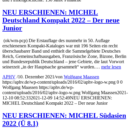
NEU ERSCHIENEN: MICHEL
Deutschland Kompakt 2022 – Der neue
Junior
(ok/wm-pcp) Die Erstauflage des nunmehr in 50. Auflage
erschienenen Kompakt-Kataloges war mit 196 Seiten ein recht
überschaubarer Band und enthielt die Sammelgebiete Deutsches
Reich, Gemeinschaftsausgaben, Französische Zone, Bizone, Berlin
und Bundesrepublik Deutschland – jene Gebiete, die laut Vorwort
seinerzeit „in der Hauptsache gesammelt“ wurden.…
mehr lesen
APHV
/
10. Dezember 2021
/
von
Wolfgang Maassen
https://aphv.de/wp-content/uploads/2016/02/aphv-logo-w.png
0
0
Wolfgang Maassen
https://aphv.de/wp-
content/uploads/2016/02/aphv-logo-w.png
Wolfgang Maassen
2021-
12-10 08:52:33
2021-12-09 14:52:49
NEU ERSCHIENEN:
MICHEL Deutschland Kompakt 2022 – Der neue Junior
NEU ERSCHIENEN: MICHEL Südasien
2022 (Ü 8.1)