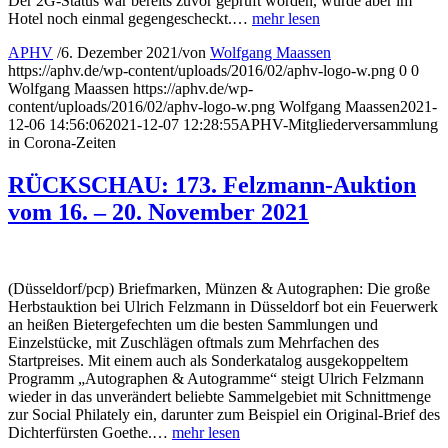
Der 2G-Status war bereits zuvor geprüft worden, wurde aber im
Hotel noch einmal gegengescheckt.…
mehr lesen
APHV
/
6. Dezember 2021
/
von
Wolfgang Maassen
https://aphv.de/wp-content/uploads/2016/02/aphv-logo-w.png
0
0
Wolfgang Maassen
https://aphv.de/wp-
content/uploads/2016/02/aphv-logo-w.png
Wolfgang Maassen
2021-
12-06 14:56:06
2021-12-07 12:28:55
APHV-Mitgliederversammlung
in Corona-Zeiten
RÜCKSCHAU: 173. Felzmann-Auktion
vom 16. – 20. November 2021
(Düsseldorf/pcp) Briefmarken, Münzen & Autographen: Die große
Herbstauktion bei Ulrich Felzmann in Düsseldorf bot ein Feuerwerk
an heißen Bietergefechten um die besten Sammlungen und
Einzelstücke, mit Zuschlägen oftmals zum Mehrfachen des
Startpreises. Mit einem auch als Sonderkatalog ausgekoppeltem
Programm „Autographen & Autogramme“ steigt Ulrich Felzmann
wieder in das unverändert beliebte Sammelgebiet mit Schnittmenge
zur Social Philately ein, darunter zum Beispiel ein Original-Brief des
Dichterfürsten Goethe.…
mehr lesen