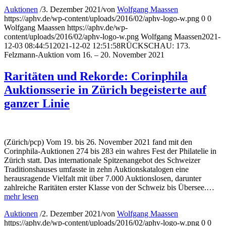
Auktionen
/
3. Dezember 2021
/
von
Wolfgang Maassen
https://aphv.de/wp-content/uploads/2016/02/aphv-logo-w.png
0
0
Wolfgang Maassen
https://aphv.de/wp-
content/uploads/2016/02/aphv-logo-w.png
Wolfgang Maassen
2021-
12-03 08:44:51
2021-12-02 12:51:58
RÜCKSCHAU: 173.
Felzmann-Auktion vom 16. – 20. November 2021
Raritäten und Rekorde: Corinphila
Auktionsserie in Zürich begeisterte auf
ganzer Linie
(Zürich/pcp) Vom 19. bis 26. November 2021 fand mit den
Corinphila-Auktionen 274 bis 283 ein wahres Fest der Philatelie in
Zürich statt. Das internationale Spitzenangebot des Schweizer
Traditionshauses umfasste in zehn Auktionskatalogen eine
herausragende Vielfalt mit über 7.000 Auktionslosen, darunter
zahlreiche Raritäten erster Klasse von der Schweiz bis Übersee.…
mehr lesen
Auktionen
/
2. Dezember 2021
/
von
Wolfgang Maassen
https://aphv.de/wp-content/uploads/2016/02/aphv-logo-w.png
0
0