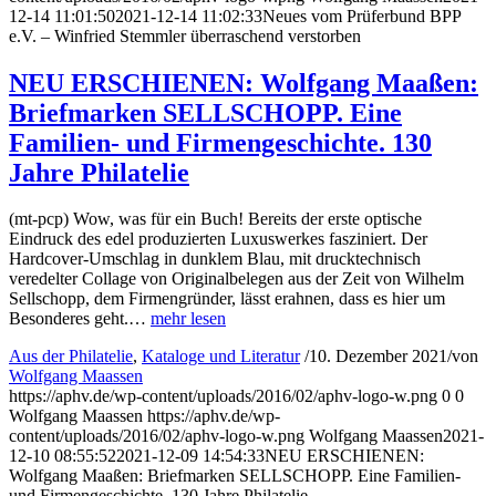
12-14 11:01:50
2021-12-14 11:02:33
Neues vom Prüferbund BPP
e.V. – Winfried Stemmler überraschend verstorben
NEU ERSCHIENEN: Wolfgang Maaßen:
Briefmarken SELLSCHOPP. Eine
Familien- und Firmengeschichte. 130
Jahre Philatelie
(mt-pcp) Wow, was für ein Buch! Bereits der erste optische
Eindruck des edel produzierten Luxuswerkes fasziniert. Der
Hardcover-Umschlag in dunklem Blau, mit drucktechnisch
veredelter Collage von Originalbelegen aus der Zeit von Wilhelm
Sellschopp, dem Firmengründer, lässt erahnen, dass es hier um
Besonderes geht.…
mehr lesen
Aus der Philatelie
,
Kataloge und Literatur
/
10. Dezember 2021
/
von
Wolfgang Maassen
https://aphv.de/wp-content/uploads/2016/02/aphv-logo-w.png
0
0
Wolfgang Maassen
https://aphv.de/wp-
content/uploads/2016/02/aphv-logo-w.png
Wolfgang Maassen
2021-
12-10 08:55:52
2021-12-09 14:54:33
NEU ERSCHIENEN:
Wolfgang Maaßen: Briefmarken SELLSCHOPP. Eine Familien-
und Firmengeschichte. 130 Jahre Philatelie