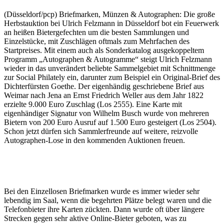
(Düsseldorf/pcp) Briefmarken, Münzen & Autographen: Die große
Herbstauktion bei Ulrich Felzmann in Düsseldorf bot ein Feuerwerk
an heißen Bietergefechten um die besten Sammlungen und
Einzelstücke, mit Zuschlägen oftmals zum Mehrfachen des
Startpreises. Mit einem auch als Sonderkatalog ausgekoppeltem
Programm „Autographen & Autogramme“ steigt Ulrich Felzmann
wieder in das unverändert beliebte Sammelgebiet mit Schnittmenge
zur Social Philately ein, darunter zum Beispiel ein Original-Brief des
Dichterfürsten Goethe. Der eigenhändig geschriebene Brief aus
Weimar nach Jena an Ernst Friedrich Weller aus dem Jahr 1822
erzielte 9.000 Euro Zuschlag (Los 2555). Eine Karte mit
eigenhändiger Signatur von Wilhelm Busch wurde von mehreren
Bietern von 200 Euro Ausruf auf 1.500 Euro gesteigert (Los 2504).
Schon jetzt dürfen sich Sammlerfreunde auf weitere, reizvolle
Autographen-Lose in den kommenden Auktionen freuen.
Bei den Einzellosen Briefmarken wurde es immer wieder sehr
lebendig im Saal, wenn die begehrten Plätze belegt waren und die
Telefonbieter ihre Karten zückten. Dann wurde oft über längere
Strecken gegen sehr aktive Online-Bieter geboten, was zu