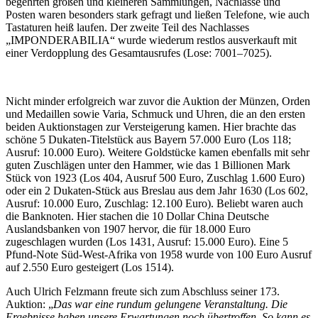
begehrten großen und kleineren Sammlungen, Nachlässe und
Posten waren besonders stark gefragt und ließen Telefone, wie auch
Tastaturen heiß laufen. Der zweite Teil des Nachlasses
„IMPONDERABILIA“ wurde wiederum restlos ausverkauft mit
einer Verdopplung des Gesamtausrufes (Lose: 7001–7025).
Nicht minder erfolgreich war zuvor die Auktion der Münzen, Orden
und Medaillen sowie Varia, Schmuck und Uhren, die an den ersten
beiden Auktionstagen zur Versteigerung kamen. Hier brachte das
schöne 5 Dukaten-Titelstück aus Bayern 57.000 Euro (Los 118;
Ausruf: 10.000 Euro). Weitere Goldstücke kamen ebenfalls mit sehr
guten Zuschlägen unter den Hammer, wie das 1 Billionen Mark
Stück von 1923 (Los 404, Ausruf 500 Euro, Zuschlag 1.600 Euro)
oder ein 2 Dukaten-Stück aus Breslau aus dem Jahr 1630 (Los 602,
Ausruf: 10.000 Euro, Zuschlag: 12.100 Euro). Beliebt waren auch
die Banknoten. Hier stachen die 10 Dollar China Deutsche
Auslandsbanken von 1907 hervor, die für 18.000 Euro
zugeschlagen wurden (Los 1431, Ausruf: 15.000 Euro). Eine 5
Pfund-Note Süd-West-Afrika von 1958 wurde von 100 Euro Ausruf
auf 2.550 Euro gesteigert (Los 1514).
Auch Ulrich Felzmann freute sich zum Abschluss seiner 173.
Auktion: „
Das war eine rundum gelungene Veranstaltung. Die
Ergebnisse haben unsere Erwartungen noch übertroffen. So kann es