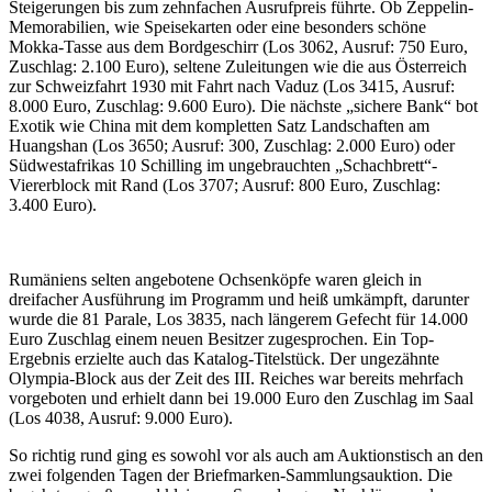
Steigerungen bis zum zehnfachen Ausrufpreis führte. Ob Zeppelin-
Memorabilien, wie Speisekarten oder eine besonders schöne
Mokka-Tasse aus dem Bordgeschirr (Los 3062, Ausruf: 750 Euro,
Zuschlag: 2.100 Euro), seltene Zuleitungen wie die aus Österreich
zur Schweizfahrt 1930 mit Fahrt nach Vaduz (Los 3415, Ausruf:
8.000 Euro, Zuschlag: 9.600 Euro). Die nächste „sichere Bank“ bot
Exotik wie China mit dem kompletten Satz Landschaften am
Huangshan (Los 3650; Ausruf: 300, Zuschlag: 2.000 Euro) oder
Südwestafrikas 10 Schilling im ungebrauchten „Schachbrett“-
Viererblock mit Rand (Los 3707; Ausruf: 800 Euro, Zuschlag:
3.400 Euro).
Rumäniens selten angebotene Ochsenköpfe waren gleich in
dreifacher Ausführung im Programm und heiß umkämpft, darunter
wurde die 81 Parale, Los 3835, nach längerem Gefecht für 14.000
Euro Zuschlag einem neuen Besitzer zugesprochen. Ein Top-
Ergebnis erzielte auch das Katalog-Titelstück. Der ungezähnte
Olympia-Block aus der Zeit des III. Reiches war bereits mehrfach
vorgeboten und erhielt dann bei 19.000 Euro den Zuschlag im Saal
(Los 4038, Ausruf: 9.000 Euro).
So richtig rund ging es sowohl vor als auch am Auktionstisch an den
zwei folgenden Tagen der Briefmarken-Sammlungsauktion. Die