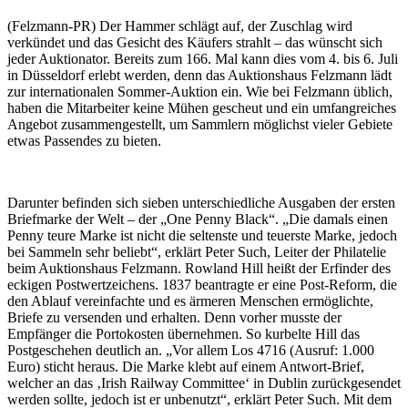
(Felzmann-PR) Der Hammer schlägt auf, der Zuschlag wird
verkündet und das Gesicht des Käufers strahlt – das wünscht sich
jeder Auktionator. Bereits zum 166. Mal kann dies vom 4. bis 6. Juli
in Düsseldorf erlebt werden, denn das Auktionshaus Felzmann lädt
zur internationalen Sommer-Auktion ein. Wie bei Felzmann üblich,
haben die Mitarbeiter keine Mühen gescheut und ein umfangreiches
Angebot zusammengestellt, um Sammlern möglichst vieler Gebiete
etwas Passendes zu bieten.
Darunter befinden sich sieben unterschiedliche Ausgaben der ersten
Briefmarke der Welt – der „One Penny Black“. „Die damals einen
Penny teure Marke ist nicht die seltenste und teuerste Marke, jedoch
bei Sammeln sehr beliebt“, erklärt Peter Such, Leiter der Philatelie
beim Auktionshaus Felzmann. Rowland Hill heißt der Erfinder des
eckigen Postwertzeichens. 1837 beantragte er eine Post-Reform, die
den Ablauf vereinfachte und es ärmeren Menschen ermöglichte,
Briefe zu versenden und erhalten. Denn vorher musste der
Empfänger die Portokosten übernehmen. So kurbelte Hill das
Postgeschehen deutlich an. „Vor allem Los 4716 (Ausruf: 1.000
Euro) sticht heraus. Die Marke klebt auf einem Antwort-Brief,
welcher an das ‚Irish Railway Committee‘ in Dublin zurückgesendet
werden sollte, jedoch ist er unbenutzt“, erklärt Peter Such. Mit dem