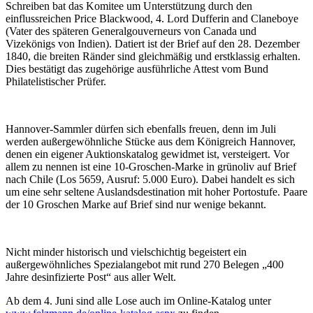
Schreiben bat das Komitee um Unterstützung durch den
einflussreichen Price Blackwood, 4. Lord Dufferin and Claneboye
(Vater des späteren Generalgouverneurs von Canada und
Vizekönigs von Indien). Datiert ist der Brief auf den 28. Dezember
1840, die breiten Ränder sind gleichmäßig und erstklassig erhalten.
Dies bestätigt das zugehörige ausführliche Attest vom Bund
Philatelistischer Prüfer.
Hannover-Sammler dürfen sich ebenfalls freuen, denn im Juli
werden außergewöhnliche Stücke aus dem Königreich Hannover,
denen ein eigener Auktionskatalog gewidmet ist, versteigert. Vor
allem zu nennen ist eine 10-Groschen-Marke in grünoliv auf Brief
nach Chile (Los 5659, Ausruf: 5.000 Euro). Dabei handelt es sich
um eine sehr seltene Auslandsdestination mit hoher Portostufe. Paare
der 10 Groschen Marke auf Brief sind nur wenige bekannt.
Nicht minder historisch und vielschichtig begeistert ein
außergewöhnliches Spezialangebot mit rund 270 Belegen „400
Jahre desinfizierte Post“ aus aller Welt.
Ab dem 4. Juni sind alle Lose auch im Online-Katalog unter