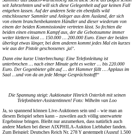
seit Jahrzehnten und will sich diese Gelegenheit auf gar keinen Fall
entgehen lassen. Auf der anderen Seite ein ebenfalls wild
entschlossener Sammler und Anleger aus dem Ausland, der sich
von einem branchenbekannten Händler und dieser wiederum von
einem der beiden Kommissionäre vertreten lässt. So fechten die
beiden einen einsamen Kampf aus, der die Gebotssumme immer
weiter klettern lässt … 150.000 … 200.000 Euro. Einer der beiden
überlegt etwas länger, bei dem anderen kommt jedes Mal ein kurzes
wie aus der Pistole geschossenes ‚ja!‘.
Dann eine kurze Unterbrechung: Eine Telefonleitung ist
unterbrochen … nach einer Minute geht es weiter … bis 220.000
Euro. Der Gegenbieter gibt auf … der Hammer fällt … Applaus im
Saal …und von da an jede Menge Gesprächsstoff!
“
Die Spannung steigt: Auktionator Hinrich Osterloh mit seinen
Telefonbieter-Assistentinnen! Foto: Wilhelm van Loo
Ja, so spannend können Live-Auktionen sein und – wie man an
diesem Beispiel sehen kann – zuweilen auch völlig unerwartete
Ergebnisse bringen. Bleibt nur anzumerken, dass natürlich auch
andere Marken bei dieser AIXPHILA-Auktion Liebhaber fanden.
Zum Beispiel: Deutsches Reich Nr. 278 Y gestempelt (Ausruf 1.500