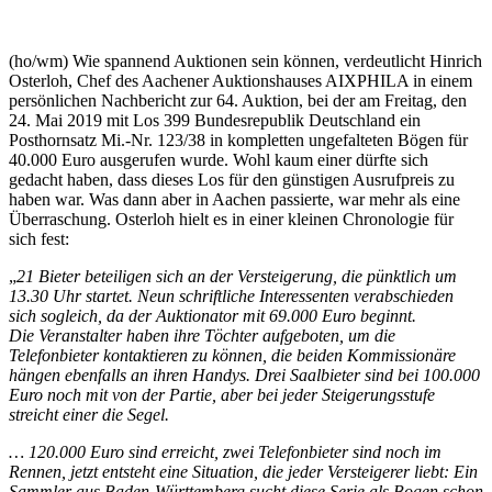
(ho/wm) Wie spannend Auktionen sein können, verdeutlicht Hinrich
Osterloh, Chef des Aachener Auktionshauses AIXPHILA in einem
persönlichen Nachbericht zur 64. Auktion, bei der am Freitag, den
24. Mai 2019 mit Los 399 Bundesrepublik Deutschland ein
Posthornsatz Mi.-Nr. 123/38 in kompletten ungefalteten Bögen für
40.000 Euro ausgerufen wurde. Wohl kaum einer dürfte sich
gedacht haben, dass dieses Los für den günstigen Ausrufpreis zu
haben war. Was dann aber in Aachen passierte, war mehr als eine
Überraschung. Osterloh hielt es in einer kleinen Chronologie für
sich fest:
„
21 Bieter beteiligen sich an der Versteigerung, die pünktlich um
13.30 Uhr startet. Neun schriftliche Interessenten verabschieden
sich sogleich, da der Auktionator mit 69.000 Euro beginnt.
Die Veranstalter haben ihre Töchter aufgeboten, um die
Telefonbieter kontaktieren zu können, die beiden Kommissionäre
hängen ebenfalls an ihren Handys. Drei Saalbieter sind bei 100.000
Euro noch mit von der Partie, aber bei jeder Steigerungsstufe
streicht einer die Segel.
… 120.000 Euro sind erreicht, zwei Telefonbieter sind noch im
Rennen, jetzt entsteht eine Situation, die jeder Versteigerer liebt: Ein
Sammler aus Baden-Württemberg sucht diese Serie als Bogen schon