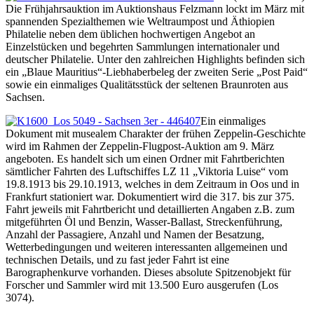
Die Frühjahrsauktion im Auktionshaus Felzmann lockt im März mit
spannenden Spezialthemen wie Weltraumpost und Äthiopien
Philatelie neben dem üblichen hochwertigen Angebot an
Einzelstücken und begehrten Sammlungen internationaler und
deutscher Philatelie. Unter den zahlreichen Highlights befinden sich
ein „Blaue Mauritius“-Liebhaberbeleg der zweiten Serie „Post Paid“
sowie ein einmaliges Qualitätsstück der seltenen Braunroten aus
Sachsen.
Ein einmaliges
Dokument mit musealem Charakter der frühen Zeppelin-Geschichte
wird im Rahmen der Zeppelin-Flugpost-Auktion am 9. März
angeboten. Es handelt sich um einen Ordner mit Fahrtberichten
sämtlicher Fahrten des Luftschiffes LZ 11 „Viktoria Luise“ vom
19.8.1913 bis 29.10.1913, welches in dem Zeitraum in Oos und in
Frankfurt stationiert war. Dokumentiert wird die 317. bis zur 375.
Fahrt jeweils mit Fahrtbericht und detaillierten Angaben z.B. zum
mitgeführten Öl und Benzin, Wasser-Ballast, Streckenführung,
Anzahl der Passagiere, Anzahl und Namen der Besatzung,
Wetterbedingungen und weiteren interessanten allgemeinen und
technischen Details, und zu fast jeder Fahrt ist eine
Barographenkurve vorhanden. Dieses absolute Spitzenobjekt für
Forscher und Sammler wird mit 13.500 Euro ausgerufen (Los
3074).