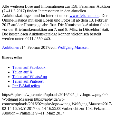
Alle weiteren Lose und Informationen zur 158. Felzmann-Auktion
(7.–11.3.2017) finden Interessenten in den aktuellen
Auktionskatalogen und im Internet unter:
www.felzmann.de
. Der
Online-Katalog mit allen Losen und Fotos ist ab dem 13. Februar
2017 auf der Homepage abrufbar. Die Numismatik-Auktion findet
vor der Briefmarkenauktion am 7. und 8. März in Düsseldorf statt.
Die kostenlosen Auktionskataloge können telefonisch bestellt
werden unter: 0211 / 550 440.
Auktionen
/
14. Februar 2017
/
von
Wolfgang Maassen
Eintrag teilen
Teilen auf Facebook
Teilen auf X
Teilen auf WhatsApp
Teilen auf Pinterest
Per E-Mail teilen
https://aphv.de/wp-content/uploads/2016/02/aphv-logo-w.png
0
0
Wolfgang Maassen
https://aphv.de/wp-
content/uploads/2016/02/aphv-logo-w.png
Wolfgang Maassen
2017-
02-14 16:53:51
2017-02-14 16:55:00
Vorbericht zur 158. Felzmann-
Auktion – Philatelie 9.–11. März 2017