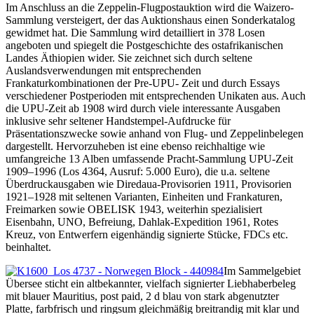
Im Anschluss an die Zeppelin-Flugpostauktion wird die Waizero-
Sammlung versteigert, der das Auktionshaus einen Sonderkatalog
gewidmet hat. Die Sammlung wird detailliert in 378 Losen
angeboten und spiegelt die Postgeschichte des ostafrikanischen
Landes Äthiopien wider. Sie zeichnet sich durch seltene
Auslandsverwendungen mit entsprechenden
Frankaturkombinationen der Pre-UPU- Zeit und durch Essays
verschiedener Postperioden mit entsprechenden Unikaten aus. Auch
die UPU-Zeit ab 1908 wird durch viele interessante Ausgaben
inklusive sehr seltener Handstempel-Aufdrucke für
Präsentationszwecke sowie anhand von Flug- und Zeppelinbelegen
dargestellt. Hervorzuheben ist eine ebenso reichhaltige wie
umfangreiche 13 Alben umfassende Pracht-Sammlung UPU-Zeit
1909–1996 (Los 4364, Ausruf: 5.000 Euro), die u.a. seltene
Überdruckausgaben wie Diredaua-Provisorien 1911, Provisorien
1921–1928 mit seltenen Varianten, Einheiten und Frankaturen,
Freimarken sowie OBELISK 1943, weiterhin spezialisiert
Eisenbahn, UNO, Befreiung, Dahlak-Expedition 1961, Rotes
Kreuz, von Entwerfern eigenhändig signierte Stücke, FDCs etc.
beinhaltet.
Im Sammelgebiet
Übersee sticht ein altbekannter, vielfach signierter Liebhaberbeleg
mit blauer Mauritius, post paid, 2 d blau von stark abgenutzter
Platte, farbfrisch und ringsum gleichmäßig breitrandig mit klar und