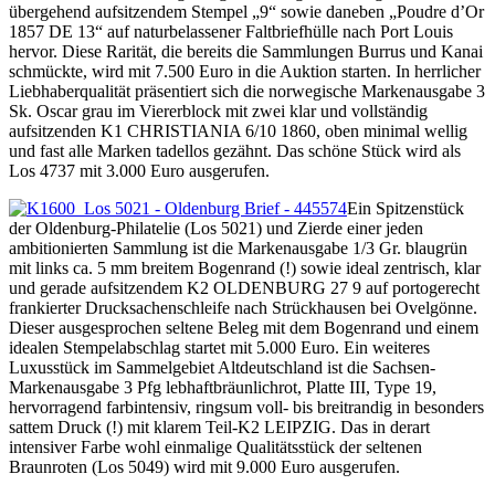
übergehend aufsitzendem Stempel „9“ sowie daneben „Poudre d’Or
1857 DE 13“ auf naturbelassener Faltbriefhülle nach Port Louis
hervor. Diese Rarität, die bereits die Sammlungen Burrus und Kanai
schmückte, wird mit 7.500 Euro in die Auktion starten. In herrlicher
Liebhaberqualität präsentiert sich die norwegische Markenausgabe 3
Sk. Oscar grau im Viererblock mit zwei klar und vollständig
aufsitzenden K1 CHRISTIANIA 6/10 1860, oben minimal wellig
und fast alle Marken tadellos gezähnt. Das schöne Stück wird als
Los 4737 mit 3.000 Euro ausgerufen.
Ein Spitzenstück
der Oldenburg-Philatelie (Los 5021) und Zierde einer jeden
ambitionierten Sammlung ist die Markenausgabe 1/3 Gr. blaugrün
mit links ca. 5 mm breitem Bogenrand (!) sowie ideal zentrisch, klar
und gerade aufsitzendem K2 OLDENBURG 27 9 auf portogerecht
frankierter Drucksachenschleife nach Strückhausen bei Ovelgönne.
Dieser ausgesprochen seltene Beleg mit dem Bogenrand und einem
idealen Stempelabschlag startet mit 5.000 Euro. Ein weiteres
Luxusstück im Sammelgebiet Altdeutschland ist die Sachsen-
Markenausgabe 3 Pfg lebhaftbräunlichrot, Platte III, Type 19,
hervorragend farbintensiv, ringsum voll- bis breitrandig in besonders
sattem Druck (!) mit klarem Teil-K2 LEIPZIG. Das in derart
intensiver Farbe wohl einmalige Qualitätsstück der seltenen
Braunroten (Los 5049) wird mit 9.000 Euro ausgerufen.