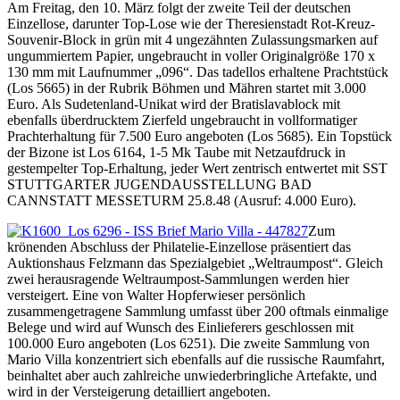
Am Freitag, den 10. März folgt der zweite Teil der deutschen
Einzellose, darunter Top-Lose wie der Theresienstadt Rot-Kreuz-
Souvenir-Block in grün mit 4 ungezähnten Zulassungsmarken auf
ungummiertem Papier, ungebraucht in voller Originalgröße 170 x
130 mm mit Laufnummer „096“. Das tadellos erhaltene Prachtstück
(Los 5665) in der Rubrik Böhmen und Mähren startet mit 3.000
Euro. Als Sudetenland-Unikat wird der Bratislavablock mit
ebenfalls überdrucktem Zierfeld ungebraucht in vollformatiger
Prachterhaltung für 7.500 Euro angeboten (Los 5685). Ein Topstück
der Bizone ist Los 6164, 1-5 Mk Taube mit Netzaufdruck in
gestempelter Top-Erhaltung, jeder Wert zentrisch entwertet mit SST
STUTTGARTER JUGENDAUSSTELLUNG BAD
CANNSTATT MESSETURM 25.8.48 (Ausruf: 4.000 Euro).
Zum
krönenden Abschluss der Philatelie-Einzellose präsentiert das
Auktionshaus Felzmann das Spezialgebiet „Weltraumpost“. Gleich
zwei herausragende Weltraumpost-Sammlungen werden hier
versteigert. Eine von Walter Hopferwieser persönlich
zusammengetragene Sammlung umfasst über 200 oftmals einmalige
Belege und wird auf Wunsch des Einlieferers geschlossen mit
100.000 Euro angeboten (Los 6251). Die zweite Sammlung von
Mario Villa konzentriert sich ebenfalls auf die russische Raumfahrt,
beinhaltet aber auch zahlreiche unwiederbringliche Artefakte, und
wird in der Versteigerung detailliert angeboten.