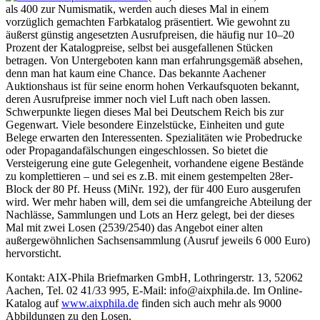
als 400 zur Numismatik, werden auch dieses Mal in einem
vorzüglich gemachten Farbkatalog präsentiert. Wie gewohnt zu
äußerst günstig angesetzten Ausrufpreisen, die häufig nur 10–20
Prozent der Katalogpreise, selbst bei ausgefallenen Stücken
betragen. Von Untergeboten kann man erfahrungsgemäß absehen,
denn man hat kaum eine Chance. Das bekannte Aachener
Auktionshaus ist für seine enorm hohen Verkaufsquoten bekannt,
deren Ausrufpreise immer noch viel Luft nach oben lassen.
Schwerpunkte liegen dieses Mal bei Deutschem Reich bis zur
Gegenwart. Viele besondere Einzelstücke, Einheiten und gute
Belege erwarten den Interessenten. Spezialitäten wie Probedrucke
oder Propagandafälschungen eingeschlossen. So bietet die
Versteigerung eine gute Gelegenheit, vorhandene eigene Bestände
zu komplettieren – und sei es z.B. mit einem gestempelten 28er-
Block der 80 Pf. Heuss (MiNr. 192), der für 400 Euro ausgerufen
wird. Wer mehr haben will, dem sei die umfangreiche Abteilung der
Nachlässe, Sammlungen und Lots an Herz gelegt, bei der dieses
Mal mit zwei Losen (2539/2540) das Angebot einer alten
außergewöhnlichen Sachsensammlung (Ausruf jeweils 6 000 Euro)
hervorsticht.
Kontakt: AIX-Phila Briefmarken GmbH, Lothringerstr. 13, 52062
Aachen, Tel. 02 41/33 995, E-Mail: info@aixphila.de. Im Online-
Katalog auf
www.aixphila.de
finden sich auch mehr als 9000
Abbildungen zu den Losen.