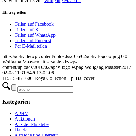
/
8. Februar 2017
/
von
Wolfgang Maassen
Eintrag teilen
Teilen auf Facebook
Teilen auf X
Teilen auf WhatsApp
Teilen auf Pinterest
Per E-Mail teilen
https://aphv.de/wp-content/uploads/2016/02/aphv-logo-w.png
0
0
Wolfgang Maassen
https://aphv.de/wp-
content/uploads/2016/02/aphv-logo-w.png
Wolfgang Maassen
2017-
02-08 11:31:54
2017-02-08
11:31:54
K1600_RoyalCollection_1p_Ballcover
Kategorien
APHV
Auktionen
Aus der Philatelie
Handel
Kataloge und Literatur