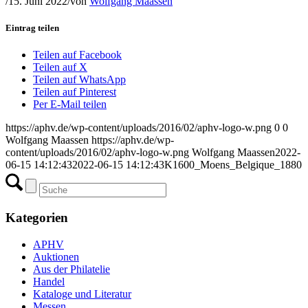
/
15. Juni 2022
/
von
Wolfgang Maassen
Eintrag teilen
Teilen auf Facebook
Teilen auf X
Teilen auf WhatsApp
Teilen auf Pinterest
Per E-Mail teilen
https://aphv.de/wp-content/uploads/2016/02/aphv-logo-w.png
0
0
Wolfgang Maassen
https://aphv.de/wp-
content/uploads/2016/02/aphv-logo-w.png
Wolfgang Maassen
2022-
06-15 14:12:43
2022-06-15 14:12:43
K1600_Moens_Belgique_1880
Kategorien
APHV
Auktionen
Aus der Philatelie
Handel
Kataloge und Literatur
Messen