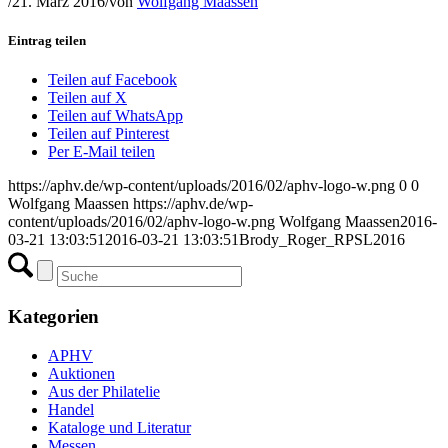
/
21. März 2016
/
von
Wolfgang Maassen
Eintrag teilen
Teilen auf Facebook
Teilen auf X
Teilen auf WhatsApp
Teilen auf Pinterest
Per E-Mail teilen
https://aphv.de/wp-content/uploads/2016/02/aphv-logo-w.png
0
0
Wolfgang Maassen
https://aphv.de/wp-
content/uploads/2016/02/aphv-logo-w.png
Wolfgang Maassen
2016-
03-21 13:03:51
2016-03-21 13:03:51
Brody_Roger_RPSL2016
Kategorien
APHV
Auktionen
Aus der Philatelie
Handel
Kataloge und Literatur
Messen