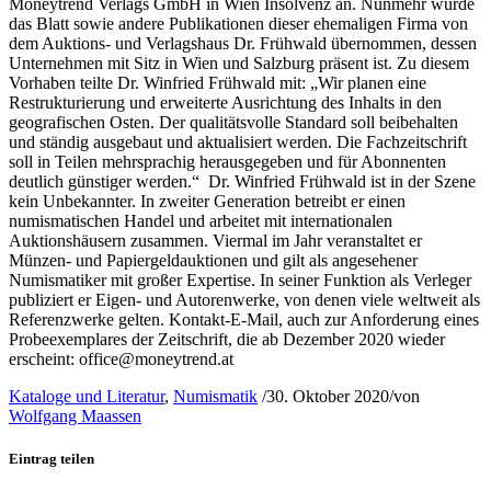
Moneytrend Verlags GmbH in Wien Insolvenz an. Nunmehr wurde
das Blatt sowie andere Publikationen dieser ehemaligen Firma von
dem Auktions- und Verlagshaus Dr. Frühwald übernommen, dessen
Unternehmen mit Sitz in Wien und Salzburg präsent ist. Zu diesem
Vorhaben teilte Dr. Winfried Frühwald mit: „Wir planen eine
Restrukturierung und erweiterte Ausrichtung des Inhalts in den
geografischen Osten. Der qualitätsvolle Standard soll beibehalten
und ständig ausgebaut und aktualisiert werden. Die Fachzeitschrift
soll in Teilen mehrsprachig herausgegeben und für Abonnenten
deutlich günstiger werden.“ Dr. Winfried Frühwald ist in der Szene
kein Unbekannter. In zweiter Generation betreibt er einen
numismatischen Handel und arbeitet mit internationalen
Auktionshäusern zusammen. Viermal im Jahr veranstaltet er
Münzen- und Papiergeldauktionen und gilt als angesehener
Numismatiker mit großer Expertise. In seiner Funktion als Verleger
publiziert er Eigen- und Autorenwerke, von denen viele weltweit als
Referenzwerke gelten. Kontakt-E-Mail, auch zur Anforderung eines
Probeexemplares der Zeitschrift, die ab Dezember 2020 wieder
erscheint: office@moneytrend.at
Kataloge und Literatur
,
Numismatik
/
30. Oktober 2020
/
von
Wolfgang Maassen
Eintrag teilen