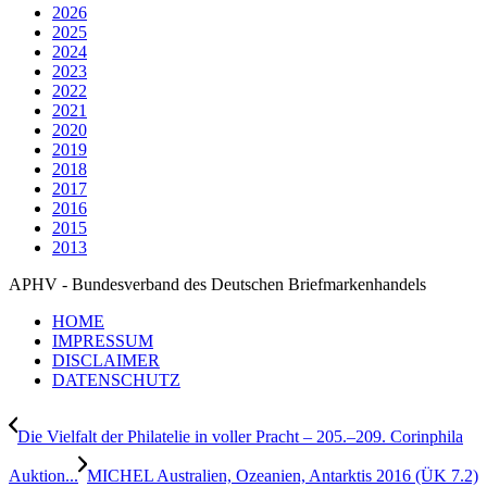
2026
2025
2024
2023
2022
2021
2020
2019
2018
2017
2016
2015
2013
APHV - Bundesverband des Deutschen Briefmarkenhandels
HOME
IMPRESSUM
DISCLAIMER
DATENSCHUTZ
Die Vielfalt der Philatelie in voller Pracht – 205.–209. Corinphila
Auktion...
MICHEL Australien, Ozeanien, Antarktis 2016 (ÜK 7.2)