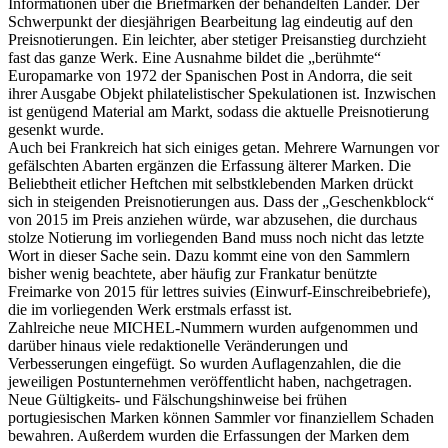
Informationen über die Briefmarken der behandelten Länder. Der
Schwerpunkt der diesjährigen Bearbeitung lag eindeutig auf den
Preisnotierungen. Ein leichter, aber stetiger Preisanstieg durchzieht
fast das ganze Werk. Eine Ausnahme bildet die „berühmte“
Europamarke von 1972 der Spanischen Post in Andorra, die seit
ihrer Ausgabe Objekt philatelistischer Spekulationen ist. Inzwischen
ist genügend Material am Markt, sodass die aktuelle Preisnotierung
gesenkt wurde.
Auch bei Frankreich hat sich einiges getan. Mehrere Warnungen vor
gefälschten Abarten ergänzen die Erfassung älterer Marken. Die
Beliebtheit etlicher Heftchen mit selbstklebenden Marken drückt
sich in steigenden Preisnotierungen aus. Dass der „Geschenkblock“
von 2015 im Preis anziehen würde, war abzusehen, die durchaus
stolze Notierung im vorliegenden Band muss noch nicht das letzte
Wort in dieser Sache sein. Dazu kommt eine von den Sammlern
bisher wenig beachtete, aber häufig zur Frankatur benützte
Freimarke von 2015 für lettres suivies (Einwurf-Einschreibebriefe),
die im vorliegenden Werk erstmals erfasst ist.
Zahlreiche neue MICHEL-Nummern wurden aufgenommen und
darüber hinaus viele redaktionelle Veränderungen und
Verbesserungen eingefügt. So wurden Auflagenzahlen, die die
jeweiligen Postunternehmen veröffentlicht haben, nachgetragen.
Neue Gültigkeits- und Fälschungshinweise bei frühen
portugiesischen Marken können Sammler vor finanziellem Schaden
bewahren. Außerdem wurden die Erfassungen der Marken dem