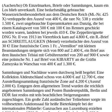
(Aachen/ho) Ob Einzelmarken, Briefe oder Sammlungen, kaum ein
Los blieb unverkauft. Eine bedarfsmäßig gebrauchte
Wasserzeichenbesonderheit aus dem Deutschen Reich (Mi.-Nr. 425
X) verdoppelte den Ausruf von 400 €, die rare Nr. 538 y erzielte
1.500 €, zwei ungebrauchte Esperantokarten aus Danzig, die bei
einem Katalogwert von 500 € mit 100 € ins Rennen geschickt
worden waren, landeten bei jeweils 410 €. Die Zeppelinvignette
DNG Nr. II von 1913 im Viererblock kam auf 4.800 €, ein R.-Brief
aus SCHREITLAUGKEN (Memel) verzehnfachte den Ausruf von
30 €! Eine französische Ceres 1 Fr. „Vermillon“ mit kleinen
Beanstandungen steigerte sich von 800 auf 2.400 €, ein Brief aus
dem litauischen Telsiai mit Gebührenzettel von 200 auf 900 € sowie
eine polnische Nr. 1 auf Brief von KIBARTY an die Gräfin
Zamoyska in Warschau von 400 € auf 1.300 €.
Sammlungen und Nachlässe waren durchweg heiß begehrt: Eine
Kollektion Altdeutschland schoss von 4.000 € auf 12.700 €, eine
Ausstellungssammlung französische Zone auf 4.200 € (Ausruf
2.000 €). Entgegen dem allgemeinen Trend wurden die reichlich
angebotenen Sammlungen und Posten Bundesrepublik, Berlin und
DDR fast restlos mit teils beachtlichen Steigerungsraten
zugeschlagen. Ein große Zahl ausländischer Teilnehmer sorgte im
vollbesetzten Auktionssaal für heiße Bieterkämpfe bei der
internationalen Philatelie: Ganzsachen aus Luxemburg erzielten