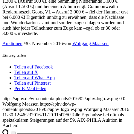
1.300 € (Ausruf 500 €), eine Sammlung Niederlande 3.600 €
(Ausruf 1.500 €) und bei einem Album engl. Commonwealth
Regierungszeit Georg VI. – Ausruf 2.000 € – fiel der Hammer erst
bei 6.000 €! Eigentlich unnötig zu erwähnen, dass die Nachlässe
und Wunderkartons samt und sonders zugeschlagen wurden und
auch hier jeder Teilnehmer zum Zuge kam –egal ob er 30 oder
3.000 € investierte.
Auktionen
/
30. November 2016
/
von
Wolfgang Maassen
Eintrag teilen
Teilen auf Facebook
Teilen auf X
Teilen auf WhatsApp
Teilen auf Pinterest
Per E-Mail teilen
https://aphv.de/wp-content/uploads/2016/02/aphv-logo-w.png
0
0
Wolfgang Maassen
https://aphv.de/wp-
content/uploads/2016/02/aphv-logo-w.png
Wolfgang Maassen
2016-
11-30 12:46:23
2016-11-29 11:47:50
Tolle Ergebnisse bei oftmals
spektakulären Steigerungen auf der 59. AIX-PHILA Auktion in
Aachen!