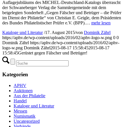
Auflagejubiläums des MICHEL-Deutschland-Katalogs überrascht
der Schwaneberger Verlag die Sammlergemeinde mit dem
beigelegten Sonderheft „Gegen Fälscher und Betrüger – die Prüfer
im Dienst der Philatelie“ von Christian E. Geigle, dem Präsidenten
des Bundes Philatelistischer Prüfer e.V. (BPP).…
mehr lesen
Kataloge und Literatur
/
17. August 2015
/
von
Dominik Zährl
https://aphv.de/wp-content/uploads/2016/02/aphv-logo-w.png
0
0
Dominik Zährl
https://aphv.de/wp-content/uploads/2016/02/aphv-
logo-w.png
Dominik Zährl
2015-08-17 15:58:45
2015-08-17
15:58:45
Gerüstet gegen Fälscher und Betrüger!
Kategorien
APHV
Auktionen
Aus der Philatelie
Handel
Kataloge und Literatur
Messen
Numismatik
Uncategorized
Verbände