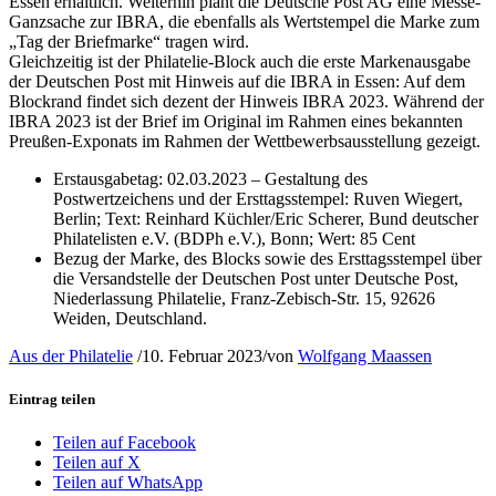
Essen erhältlich. Weiterhin plant die Deutsche Post AG eine Messe-
Ganzsache zur IBRA, die ebenfalls als Wertstempel die Marke zum
„Tag der Briefmarke“ tragen wird.
Gleichzeitig ist der Philatelie-Block auch die erste Markenausgabe
der Deutschen Post mit Hinweis auf die IBRA in Essen: Auf dem
Blockrand findet sich dezent der Hinweis IBRA 2023. Während der
IBRA 2023 ist der Brief im Original im Rahmen eines bekannten
Preußen-Exponats im Rahmen der Wettbewerbsausstellung gezeigt.
Erstausgabetag: 02.03.2023 – Gestaltung des
Postwertzeichens und der Ersttagsstempel: Ruven Wiegert,
Berlin; Text: Reinhard Küchler/Eric Scherer, Bund deutscher
Philatelisten e.V. (BDPh e.V.), Bonn; Wert: 85 Cent
Bezug der Marke, des Blocks sowie des Ersttagsstempel über
die Versandstelle der Deutschen Post unter Deutsche Post,
Niederlassung Philatelie, Franz-Zebisch-Str. 15, 92626
Weiden, Deutschland.
Aus der Philatelie
/
10. Februar 2023
/
von
Wolfgang Maassen
Eintrag teilen
Teilen auf Facebook
Teilen auf X
Teilen auf WhatsApp