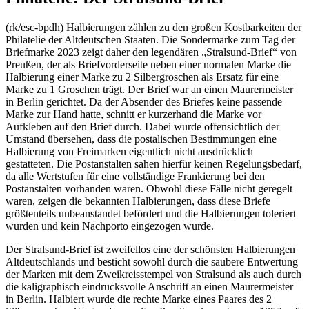
(rk/esc-bpdh) Halbierungen zählen zu den großen Kostbarkeiten der
Philatelie der Altdeutschen Staaten. Die Sondermarke zum Tag der
Briefmarke 2023 zeigt daher den legendären „Stralsund-Brief“ von
Preußen, der als Briefvorderseite neben einer normalen Marke die
Halbierung einer Marke zu 2 Silbergroschen als Ersatz für eine
Marke zu 1 Groschen trägt. Der Brief war an einen Maurermeister
in Berlin gerichtet. Da der Absender des Briefes keine passende
Marke zur Hand hatte, schnitt er kurzerhand die Marke vor
Aufkleben auf den Brief durch. Dabei wurde offensichtlich der
Umstand übersehen, dass die postalischen Bestimmungen eine
Halbierung von Freimarken eigentlich nicht ausdrücklich
gestatteten. Die Postanstalten sahen hierfür keinen Regelungsbedarf,
da alle Wertstufen für eine vollständige Frankierung bei den
Postanstalten vorhanden waren. Obwohl diese Fälle nicht geregelt
waren, zeigen die bekannten Halbierungen, dass diese Briefe
größtenteils unbeanstandet befördert und die Halbierungen toleriert
wurden und kein Nachporto eingezogen wurde.
Der Stralsund-Brief ist zweifellos eine der schönsten Halbierungen
Altdeutschlands und besticht sowohl durch die saubere Entwertung
der Marken mit dem Zweikreisstempel von Stralsund als auch durch
die kaligraphisch eindrucksvolle Anschrift an einen Maurermeister
in Berlin. Halbiert wurde die rechte Marke eines Paares des 2