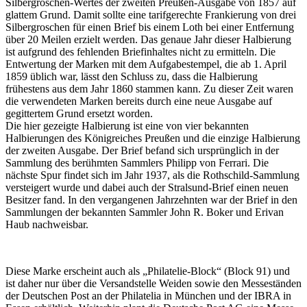
Silbergroschen-Wertes der zweiten Preußen-Ausgabe von 1857 auf
glattem Grund. Damit sollte eine tarifgerechte Frankierung von drei
Silbergroschen für einen Brief bis einem Loth bei einer Entfernung
über 20 Meilen erzielt werden. Das genaue Jahr dieser Halbierung
ist aufgrund des fehlenden Briefinhaltes nicht zu ermitteln. Die
Entwertung der Marken mit dem Aufgabestempel, die ab 1. April
1859 üblich war, lässt den Schluss zu, dass die Halbierung
frühestens aus dem Jahr 1860 stammen kann. Zu dieser Zeit waren
die verwendeten Marken bereits durch eine neue Ausgabe auf
gegittertem Grund ersetzt worden.
Die hier gezeigte Halbierung ist eine von vier bekannten
Halbierungen des Königreiches Preußen und die einzige Halbierung
der zweiten Ausgabe. Der Brief befand sich ursprünglich in der
Sammlung des berühmten Sammlers Philipp von Ferrari. Die
nächste Spur findet sich im Jahr 1937, als die Rothschild-Sammlung
versteigert wurde und dabei auch der Stralsund-Brief einen neuen
Besitzer fand. In den vergangenen Jahrzehnten war der Brief in den
Sammlungen der bekannten Sammler John R. Boker und Erivan
Haub nachweisbar.
Diese Marke erscheint auch als „Philatelie-Block“ (Block 91) und
ist daher nur über die Versandstelle Weiden sowie den Messeständen
der Deutschen Post an der Philatelia in München und der IBRA in