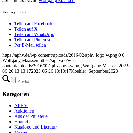
/
26. Juni 2023
/
von
Wolfgang Maassen
Eintrag teilen
Teilen auf Facebook
Teilen auf X
Teilen auf WhatsApp
Teilen auf Pinterest
Per E-Mail teilen
https://aphv.de/wp-content/uploads/2016/02/aphv-logo-w.png
0
0
Wolfgang Maassen
https://aphv.de/wp-
content/uploads/2016/02/aphv-logo-w.png
Wolfgang Maassen
2023-
06-26 13:13:17
2023-06-26 13:13:17
Koehler_September2023
Kategorien
APHV
Auktionen
Aus der Philatelie
Handel
Kataloge und Literatur
Messen