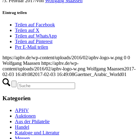
/
3. Februar 2017
/
von
Wolfgang Maassen
Eintrag teilen
Teilen auf Facebook
Teilen auf X
Teilen auf WhatsApp
Teilen auf Pinterest
Per E-Mail teilen
https://aphv.de/wp-content/uploads/2016/02/aphv-logo-w.png
0
0
Wolfgang Maassen
https://aphv.de/wp-
content/uploads/2016/02/aphv-logo-w.png
Wolfgang Maassen
2017-
02-03 16:49:08
2017-02-03 16:49:08
Gaertner_Arabic_World01
Kategorien
APHV
Auktionen
Aus der Philatelie
Handel
Kataloge und Literatur
Messen