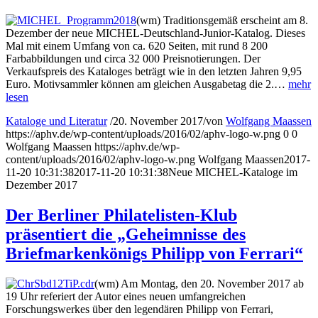
(wm) Traditionsgemäß erscheint am 8.
Dezember der neue MICHEL-Deutschland-Junior-Katalog. Dieses
Mal mit einem Umfang von ca. 620 Seiten, mit rund 8 200
Farbabbildungen und circa 32 000 Preisnotierungen. Der
Verkaufspreis des Kataloges beträgt wie in den letzten Jahren 9,95
Euro. Motivsammler können am gleichen Ausgabetag die 2.…
mehr
lesen
Kataloge und Literatur
/
20. November 2017
/
von
Wolfgang Maassen
https://aphv.de/wp-content/uploads/2016/02/aphv-logo-w.png
0
0
Wolfgang Maassen
https://aphv.de/wp-
content/uploads/2016/02/aphv-logo-w.png
Wolfgang Maassen
2017-
11-20 10:31:38
2017-11-20 10:31:38
Neue MICHEL-Kataloge im
Dezember 2017
Der Berliner Philatelisten-Klub
präsentiert die „Geheimnisse des
Briefmarkenkönigs Philipp von Ferrari“
(wm) Am Montag, den 20. November 2017 ab
19 Uhr referiert der Autor eines neuen umfangreichen
Forschungswerkes über den legendären Philipp von Ferrari,