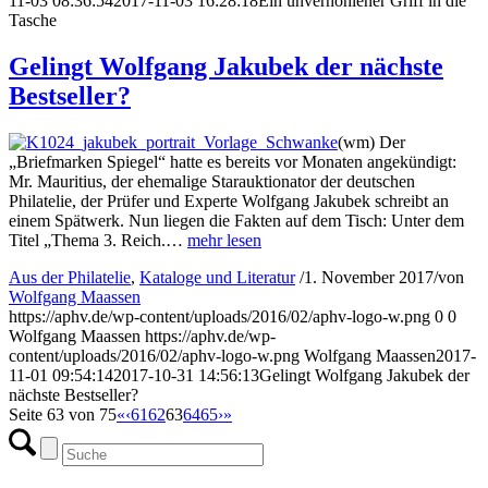
11-03 08:36:54
2017-11-03 16:28:18
Ein unverhohlener Griff in die
Tasche
Gelingt Wolfgang Jakubek der nächste
Bestseller?
(wm) Der
„Briefmarken Spiegel“ hatte es bereits vor Monaten angekündigt:
Mr. Mauritius, der ehemalige Starauktionator der deutschen
Philatelie, der Prüfer und Experte Wolfgang Jakubek schreibt an
einem Spätwerk. Nun liegen die Fakten auf dem Tisch: Unter dem
Titel „Thema 3. Reich.…
mehr lesen
Aus der Philatelie
,
Kataloge und Literatur
/
1. November 2017
/
von
Wolfgang Maassen
https://aphv.de/wp-content/uploads/2016/02/aphv-logo-w.png
0
0
Wolfgang Maassen
https://aphv.de/wp-
content/uploads/2016/02/aphv-logo-w.png
Wolfgang Maassen
2017-
11-01 09:54:14
2017-10-31 14:56:13
Gelingt Wolfgang Jakubek der
nächste Bestseller?
Seite 63 von 75
«
‹
61
62
63
64
65
›
»