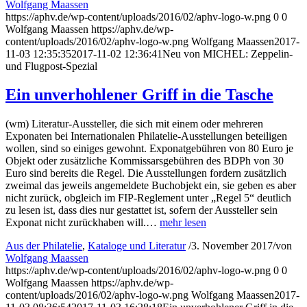
Wolfgang Maassen
https://aphv.de/wp-content/uploads/2016/02/aphv-logo-w.png
0
0
Wolfgang Maassen
https://aphv.de/wp-
content/uploads/2016/02/aphv-logo-w.png
Wolfgang Maassen
2017-
11-03 12:35:35
2017-11-02 12:36:41
Neu von MICHEL: Zeppelin-
und Flugpost-Spezial
Ein unverhohlener Griff in die Tasche
(wm) Literatur-Aussteller, die sich mit einem oder mehreren
Exponaten bei Internationalen Philatelie-Ausstellungen beteiligen
wollen, sind so einiges gewohnt. Exponatgebühren von 80 Euro je
Objekt oder zusätzliche Kommissarsgebühren des BDPh von 30
Euro sind bereits die Regel. Die Ausstellungen fordern zusätzlich
zweimal das jeweils angemeldete Buchobjekt ein, sie geben es aber
nicht zurück, obgleich im FIP-Reglement unter „Regel 5“ deutlich
zu lesen ist, dass dies nur gestattet ist, sofern der Aussteller sein
Exponat nicht zurückhaben will.…
mehr lesen
Aus der Philatelie
,
Kataloge und Literatur
/
3. November 2017
/
von
Wolfgang Maassen
https://aphv.de/wp-content/uploads/2016/02/aphv-logo-w.png
0
0
Wolfgang Maassen
https://aphv.de/wp-
content/uploads/2016/02/aphv-logo-w.png
Wolfgang Maassen
2017-