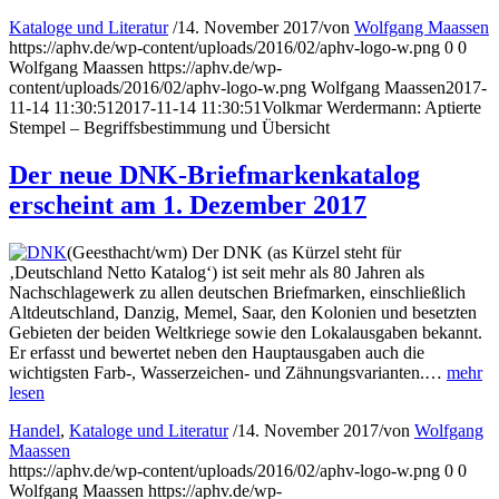
Kataloge und Literatur
/
14. November 2017
/
von
Wolfgang Maassen
https://aphv.de/wp-content/uploads/2016/02/aphv-logo-w.png
0
0
Wolfgang Maassen
https://aphv.de/wp-
content/uploads/2016/02/aphv-logo-w.png
Wolfgang Maassen
2017-
11-14 11:30:51
2017-11-14 11:30:51
Volkmar Werdermann: Aptierte
Stempel – Begriffsbestimmung und Übersicht
Der neue DNK-Briefmarkenkatalog
erscheint am 1. Dezember 2017
(Geesthacht/wm) Der DNK (as Kürzel steht für
‚Deutschland Netto Katalog‘) ist seit mehr als 80 Jahren als
Nachschlagewerk zu allen deutschen Briefmarken, einschließlich
Altdeutschland, Danzig, Memel, Saar, den Kolonien und besetzten
Gebieten der beiden Weltkriege sowie den Lokalausgaben bekannt.
Er erfasst und bewertet neben den Hauptausgaben auch die
wichtigsten Farb-, Wasserzeichen- und Zähnungsvarianten.…
mehr
lesen
Handel
,
Kataloge und Literatur
/
14. November 2017
/
von
Wolfgang
Maassen
https://aphv.de/wp-content/uploads/2016/02/aphv-logo-w.png
0
0
Wolfgang Maassen
https://aphv.de/wp-