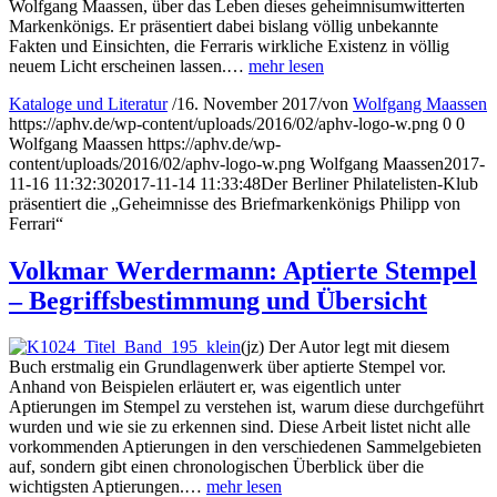
Wolfgang Maassen, über das Leben dieses geheimnisumwitterten
Markenkönigs. Er präsentiert dabei bislang völlig unbekannte
Fakten und Einsichten, die Ferraris wirkliche Existenz in völlig
neuem Licht erscheinen lassen.…
mehr lesen
Kataloge und Literatur
/
16. November 2017
/
von
Wolfgang Maassen
https://aphv.de/wp-content/uploads/2016/02/aphv-logo-w.png
0
0
Wolfgang Maassen
https://aphv.de/wp-
content/uploads/2016/02/aphv-logo-w.png
Wolfgang Maassen
2017-
11-16 11:32:30
2017-11-14 11:33:48
Der Berliner Philatelisten-Klub
präsentiert die „Geheimnisse des Briefmarkenkönigs Philipp von
Ferrari“
Volkmar Werdermann: Aptierte Stempel
– Begriffsbestimmung und Übersicht
(jz) Der Autor legt mit diesem
Buch erstmalig ein Grundlagenwerk über aptierte Stempel vor.
Anhand von Beispielen erläutert er, was eigentlich unter
Aptierungen im Stempel zu verstehen ist, warum diese durchgeführt
wurden und wie sie zu erkennen sind. Diese Arbeit listet nicht alle
vorkommenden Aptierungen in den verschiedenen Sammelgebieten
auf, sondern gibt einen chronologischen Überblick über die
wichtigsten Aptierungen.…
mehr lesen