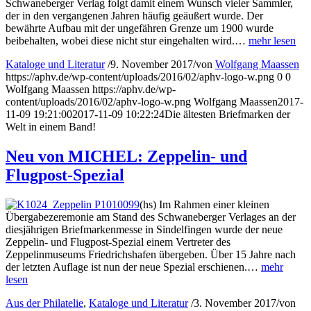
Schwaneberger Verlag folgt damit einem Wunsch vieler Sammler,
der in den vergangenen Jahren häufig geäußert wurde. Der
bewährte Aufbau mit der ungefähren Grenze um 1900 wurde
beibehalten, wobei diese nicht stur eingehalten wird.…
mehr lesen
Kataloge und Literatur
/
9. November 2017
/
von
Wolfgang Maassen
https://aphv.de/wp-content/uploads/2016/02/aphv-logo-w.png
0
0
Wolfgang Maassen
https://aphv.de/wp-
content/uploads/2016/02/aphv-logo-w.png
Wolfgang Maassen
2017-
11-09 19:21:00
2017-11-09 10:22:24
Die ältesten Briefmarken der
Welt in einem Band!
Neu von MICHEL: Zeppelin- und
Flugpost-Spezial
(hs) Im Rahmen einer kleinen
Übergabezeremonie am Stand des Schwaneberger Verlages an der
diesjährigen Briefmarkenmesse in Sindelfingen wurde der neue
Zeppelin- und Flugpost-Spezial einem Vertreter des
Zeppelinmuseums Friedrichshafen übergeben. Über 15 Jahre nach
der letzten Auflage ist nun der neue Spezial erschienen.…
mehr
lesen
Aus der Philatelie
,
Kataloge und Literatur
/
3. November 2017
/
von