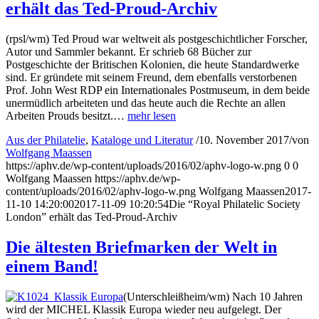
erhält das Ted-Proud-Archiv
(rpsl/wm) Ted Proud war weltweit als postgeschichtlicher Forscher,
Autor und Sammler bekannt. Er schrieb 68 Bücher zur
Postgeschichte der Britischen Kolonien, die heute Standardwerke
sind. Er gründete mit seinem Freund, dem ebenfalls verstorbenen
Prof. John West RDP ein Internationales Postmuseum, in dem beide
unermüdlich arbeiteten und das heute auch die Rechte an allen
Arbeiten Prouds besitzt.…
mehr lesen
Aus der Philatelie
,
Kataloge und Literatur
/
10. November 2017
/
von
Wolfgang Maassen
https://aphv.de/wp-content/uploads/2016/02/aphv-logo-w.png
0
0
Wolfgang Maassen
https://aphv.de/wp-
content/uploads/2016/02/aphv-logo-w.png
Wolfgang Maassen
2017-
11-10 14:20:00
2017-11-09 10:20:54
Die “Royal Philatelic Society
London” erhält das Ted-Proud-Archiv
Die ältesten Briefmarken der Welt in
einem Band!
(Unterschleißheim/wm) Nach 10 Jahren
wird der MICHEL Klassik Europa wieder neu aufgelegt. Der