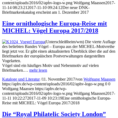
content/uploads/2016/02/aphv-logo-w.png
Wolfgang Maassen
2017-
11-14 08:23:21
2017-11-10 09:24:12
Der neue DNK-
Briefmarkenkatalog erscheint am 1. Dezember 2017
Eine ornithologische Europa-Reise mit
MICHEL: Vögel Europa 2017/2018
(Unterschleißheim/wm) Die vierte Auflage
des beliebten Bandes Vögel – Europa aus der MICHEL-Motivreihe
liegt jetzt vor. Er gibt einen aktualisierten Überblick über die auf den
Briefmarken der europäischen Postverwaltungen dargestellten
Vogelarten.
Vögel sind ein häufiges Motiv und Nebenmotiv auf vielen
Briefmarken.…
mehr lesen
Kataloge und Literatur
/
11. November 2017
/
von
Wolfgang Maassen
https://aphv.de/wp-content/uploads/2016/02/aphv-logo-w.png
0
0
Wolfgang Maassen
https://aphv.de/wp-
content/uploads/2016/02/aphv-logo-w.png
Wolfgang Maassen
2017-
11-11 10:22:27
2017-11-09 10:23:19
Eine ornithologische Europa-
Reise mit MICHEL: Vögel Europa 2017/2018
Die “Royal Philatelic Society London”