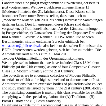
Ländern über eine jüngst vorgenommene Erweiterung der bereits
jetzt vorgesehenen Wettbewerbsklassen um eine Klasse 13
(Moderne Philatelie des 21. Jahrhunderts). Diese Klasse soll in
besonderer Form unter Beweis stellen, dass man auch mit
„modernem“ Material (ab 2001 bis heute) interessante Sammlungen
gestalten kann. Drei Untergruppen dieser Klasse sind dafür
vorgesehen: a) Traditionell, also nach Art der Ländersammlungen,
b) Postgeschichte, c) Ganzsachen. Umfang der Exponate: Drei oder
fünf Rahmen. Kosten: Je Rahmen 50 US-Dollar. Die näheren
Bestimmungen sind in englischer Sprache erhältlich bei
w.maassen@philcreativ.de
, also bei dem deutschen Kommissar des
BDPh. Interessenten werden gebeten, sich bei ihm zu melden. Die
Anmeldefrist läuft nur bis zum 31. Mai 2013.
Text der Originalmitteilung des Organisationskomitees:
We are pleased to inform that we have included Class 13 Modern
Philately (of the 21th century) as one of four Competitive Classes:
Class 13; Modern Philately (of the 21st Century)
The objectives are to encourage collectors of Modern Philatelic
materials to exhibit at the highest level and to demonstrate to Postal
Administrations that are extensive bodies of philatelists who collect
and study materials issued by them in the 21st century (2001-today).
The organizing committee is making this class available for exhibits
complying with the special regulations for (A) Traditional, (B)
Postal History and (C) Postal Stationery.
Qualifying exhibits for this promotional class must contain philatelic