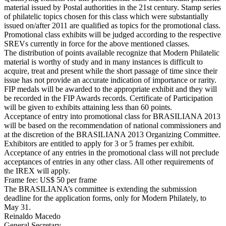
material issued by Postal authorities in the 21st century. Stamp series
of philatelic topics chosen for this class which were substantially
issued on/after 2011 are qualified as topics for the promotional class.
Promotional class exhibits will be judged according to the respective
SREVs currently in force for the above mentioned classes.
The distribution of points available recognize that Modern Philatelic
material is worthy of study and in many instances is difficult to
acquire, treat and present while the short passage of time since their
issue has not provide an accurate indication of importance or rarity.
FIP medals will be awarded to the appropriate exhibit and they will
be recorded in the FIP Awards records. Certificate of Participation
will be given to exhibits attaining less than 60 points.
Acceptance of entry into promotional class for BRASILIANA 2013
will be based on the recommendation of national commissioners and
at the discretion of the BRASILIANA 2013 Organizing Committee.
Exhibitors are entitled to apply for 3 or 5 frames per exhibit.
Acceptance of any entries in the promotional class will not preclude
acceptances of entries in any other class. All other requirements of
the IREX will apply.
Frame fee: US$ 50 per frame
The BRASILIANA’s committee is extending the submission
deadline for the application forms, only for Modern Philately, to
May 31.
Reinaldo Macedo
General Secretary