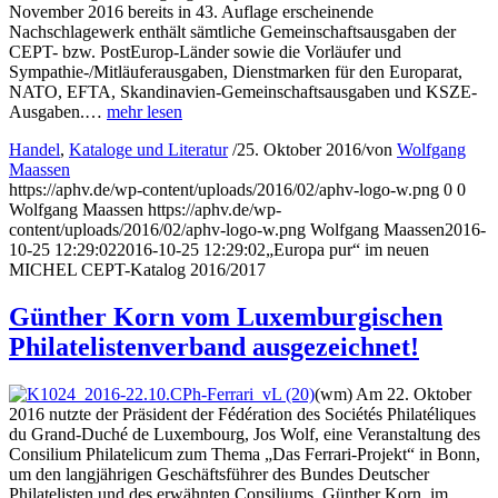
November 2016 bereits in 43. Auflage erscheinende
Nachschlagewerk enthält sämtliche Gemeinschaftsausgaben der
CEPT- bzw. PostEurop-Länder sowie die Vorläufer und
Sympathie-/Mitläuferausgaben, Dienstmarken für den Europarat,
NATO, EFTA, Skandinavien-Gemeinschaftsausgaben und KSZE-
Ausgaben.…
mehr lesen
Handel
,
Kataloge und Literatur
/
25. Oktober 2016
/
von
Wolfgang
Maassen
https://aphv.de/wp-content/uploads/2016/02/aphv-logo-w.png
0
0
Wolfgang Maassen
https://aphv.de/wp-
content/uploads/2016/02/aphv-logo-w.png
Wolfgang Maassen
2016-
10-25 12:29:02
2016-10-25 12:29:02
„Europa pur“ im neuen
MICHEL CEPT-Katalog 2016/2017
Günther Korn vom Luxemburgischen
Philatelistenverband ausgezeichnet!
(wm) Am 22. Oktober
2016 nutzte der Präsident der Fédération des Sociétés Philatéliques
du Grand-Duché de Luxembourg, Jos Wolf, eine Veranstaltung des
Consilium Philatelicum zum Thema „Das Ferrari-Projekt“ in Bonn,
um den langjährigen Geschäftsführer des Bundes Deutscher
Philatelisten und des erwähnten Consiliums, Günther Korn, im