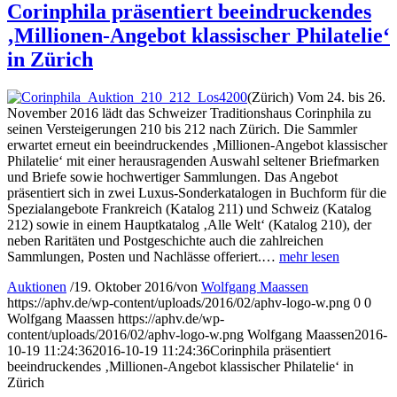
Corinphila präsentiert beeindruckendes
‚Millionen-Angebot klassischer Philatelie‘
in Zürich
(Zürich) Vom 24. bis 26.
November 2016 lädt das Schweizer Traditionshaus Corinphila zu
seinen Versteigerungen 210 bis 212 nach Zürich. Die Sammler
erwartet erneut ein beeindruckendes ‚Millionen-Angebot klassischer
Philatelie‘ mit einer herausragenden Auswahl seltener Briefmarken
und Briefe sowie hochwertiger Sammlungen. Das Angebot
präsentiert sich in zwei Luxus-Sonderkatalogen in Buchform für die
Spezialangebote Frankreich (Katalog 211) und Schweiz (Katalog
212) sowie in einem Hauptkatalog ‚Alle Welt‘ (Katalog 210), der
neben Raritäten und Postgeschichte auch die zahlreichen
Sammlungen, Posten und Nachlässe offeriert.…
mehr lesen
Auktionen
/
19. Oktober 2016
/
von
Wolfgang Maassen
https://aphv.de/wp-content/uploads/2016/02/aphv-logo-w.png
0
0
Wolfgang Maassen
https://aphv.de/wp-
content/uploads/2016/02/aphv-logo-w.png
Wolfgang Maassen
2016-
10-19 11:24:36
2016-10-19 11:24:36
Corinphila präsentiert
beeindruckendes ‚Millionen-Angebot klassischer Philatelie‘ in
Zürich