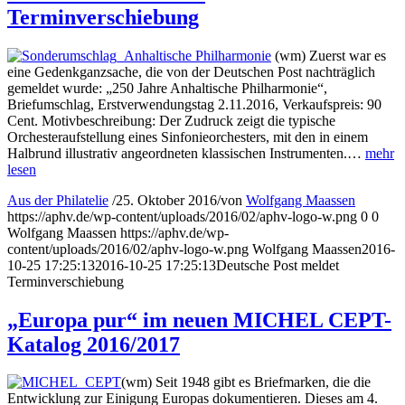
Terminverschiebung
(wm) Zuerst war es
eine Gedenkganzsache, die von der Deutschen Post nachträglich
gemeldet wurde: „250 Jahre Anhaltische Philharmonie“,
Briefumschlag, Erstverwendungstag 2.11.2016, Verkaufspreis: 90
Cent. Motivbeschreibung: Der Zudruck zeigt die typische
Orchesteraufstellung eines Sinfonieorchesters, mit den in einem
Halbrund illustrativ angeordneten klassischen Instrumenten.…
mehr
lesen
Aus der Philatelie
/
25. Oktober 2016
/
von
Wolfgang Maassen
https://aphv.de/wp-content/uploads/2016/02/aphv-logo-w.png
0
0
Wolfgang Maassen
https://aphv.de/wp-
content/uploads/2016/02/aphv-logo-w.png
Wolfgang Maassen
2016-
10-25 17:25:13
2016-10-25 17:25:13
Deutsche Post meldet
Terminverschiebung
„Europa pur“ im neuen MICHEL CEPT-
Katalog 2016/2017
(wm) Seit 1948 gibt es Briefmarken, die die
Entwicklung zur Einigung Europas dokumentieren. Dieses am 4.