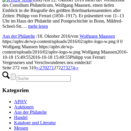
des Consilium Philatelicum, Wolfgang Maassen, einen tiefen
Einblick in die Biografie des größten Briefmarkensammlers aller
Zeiten: Philipp von Ferrari (1850–1917). Er präsentiert von 11–13
Uhr im Haus der Philatelie und Postgeschichte in Bonn, Mildred-
Scheel-Str.…
mehr lesen
Aus der Philatelie
/
18. Oktober 2016
/
von
Wolfgang Maassen
https://aphv.de/wp-content/uploads/2016/02/aphv-logo-w.png
0
0
Wolfgang Maassen
https://aphv.de/wp-
content/uploads/2016/02/aphv-logo-w.png
Wolfgang Maassen
2016-
10-18 15:49:55
2016-10-18 15:49:55
Philipp von Ferrari:
Vergessenes und Verschwundenes neu entdeckt!
Seite 272 von 310
«
‹
270
271
272
273
274
›
»
Kategorien
APHV
Auktionen
Aus der Philatelie
Handel
Kataloge und Literatur
Messen