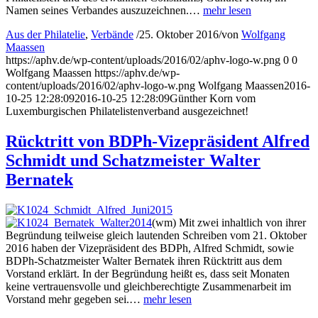
Namen seines Verbandes auszuzeichnen.…
mehr lesen
Aus der Philatelie
,
Verbände
/
25. Oktober 2016
/
von
Wolfgang
Maassen
https://aphv.de/wp-content/uploads/2016/02/aphv-logo-w.png
0
0
Wolfgang Maassen
https://aphv.de/wp-
content/uploads/2016/02/aphv-logo-w.png
Wolfgang Maassen
2016-
10-25 12:28:09
2016-10-25 12:28:09
Günther Korn vom
Luxemburgischen Philatelistenverband ausgezeichnet!
Rücktritt von BDPh-Vizepräsident Alfred
Schmidt und Schatzmeister Walter
Bernatek
(wm) Mit zwei inhaltlich von ihrer
Begründung teilweise gleich lautenden Schreiben vom 21. Oktober
2016 haben der Vizepräsident des BDPh, Alfred Schmidt, sowie
BDPh-Schatzmeister Walter Bernatek ihren Rücktritt aus dem
Vorstand erklärt. In der Begründung heißt es, dass seit Monaten
keine vertrauensvolle und gleichberechtigte Zusammenarbeit im
Vorstand mehr gegeben sei.…
mehr lesen