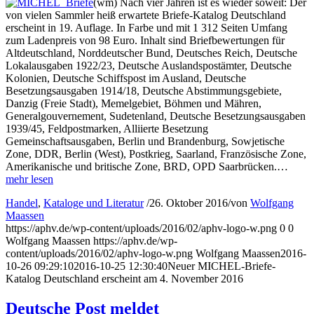
(wm) Nach vier Jahren ist es wieder soweit: Der
von vielen Sammler heiß erwartete Briefe-Katalog Deutschland
erscheint in 19. Auflage. In Farbe und mit 1 312 Seiten Umfang
zum Ladenpreis von 98 Euro. Inhalt sind Briefbewertungen für
Altdeutschland, Norddeutscher Bund, Deutsches Reich, Deutsche
Lokalausgaben 1922/23, Deutsche Auslandspostämter, Deutsche
Kolonien, Deutsche Schiffspost im Ausland, Deutsche
Besetzungsausgaben 1914/18, Deutsche Abstimmungsgebiete,
Danzig (Freie Stadt), Memelgebiet, Böhmen und Mähren,
Generalgouvernement, Sudetenland, Deutsche Besetzungsausgaben
1939/45, Feldpostmarken, Alliierte Besetzung
Gemeinschaftsausgaben, Berlin und Brandenburg, Sowjetische
Zone, DDR, Berlin (West), Postkrieg, Saarland, Französische Zone,
Amerikanische und britische Zone, BRD, OPD Saarbrücken.…
mehr lesen
Handel
,
Kataloge und Literatur
/
26. Oktober 2016
/
von
Wolfgang
Maassen
https://aphv.de/wp-content/uploads/2016/02/aphv-logo-w.png
0
0
Wolfgang Maassen
https://aphv.de/wp-
content/uploads/2016/02/aphv-logo-w.png
Wolfgang Maassen
2016-
10-26 09:29:10
2016-10-25 12:30:40
Neuer MICHEL-Briefe-
Katalog Deutschland erscheint am 4. November 2016
Deutsche Post meldet