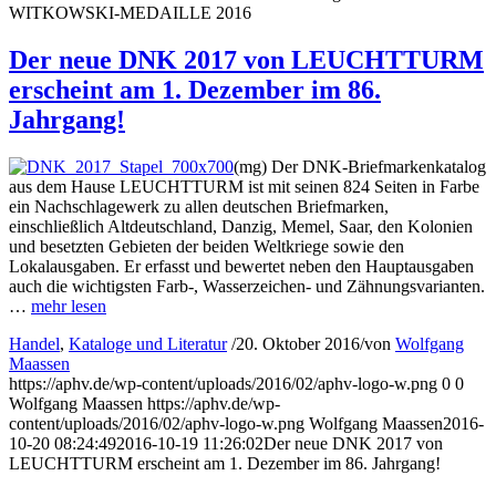
WITKOWSKI-MEDAILLE 2016
Der neue DNK 2017 von LEUCHTTURM
erscheint am 1. Dezember im 86.
Jahrgang!
(mg) Der DNK-Briefmarkenkatalog
aus dem Hause LEUCHTTURM ist mit seinen 824 Seiten in Farbe
ein Nachschlagewerk zu allen deutschen Briefmarken,
einschließlich Altdeutschland, Danzig, Memel, Saar, den Kolonien
und besetzten Gebieten der beiden Weltkriege sowie den
Lokalausgaben. Er erfasst und bewertet neben den Hauptausgaben
auch die wichtigsten Farb-, Wasserzeichen- und Zähnungsvarianten.
…
mehr lesen
Handel
,
Kataloge und Literatur
/
20. Oktober 2016
/
von
Wolfgang
Maassen
https://aphv.de/wp-content/uploads/2016/02/aphv-logo-w.png
0
0
Wolfgang Maassen
https://aphv.de/wp-
content/uploads/2016/02/aphv-logo-w.png
Wolfgang Maassen
2016-
10-20 08:24:49
2016-10-19 11:26:02
Der neue DNK 2017 von
LEUCHTTURM erscheint am 1. Dezember im 86. Jahrgang!