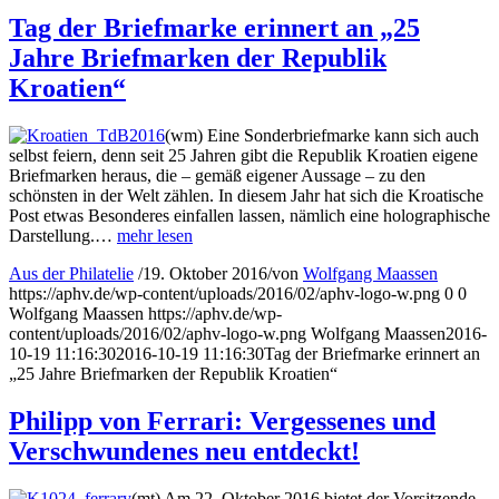
Tag der Briefmarke erinnert an „25
Jahre Briefmarken der Republik
Kroatien“
(wm) Eine Sonderbriefmarke kann sich auch
selbst feiern, denn seit 25 Jahren gibt die Republik Kroatien eigene
Briefmarken heraus, die – gemäß eigener Aussage – zu den
schönsten in der Welt zählen. In diesem Jahr hat sich die Kroatische
Post etwas Besonderes einfallen lassen, nämlich eine holographische
Darstellung.…
mehr lesen
Aus der Philatelie
/
19. Oktober 2016
/
von
Wolfgang Maassen
https://aphv.de/wp-content/uploads/2016/02/aphv-logo-w.png
0
0
Wolfgang Maassen
https://aphv.de/wp-
content/uploads/2016/02/aphv-logo-w.png
Wolfgang Maassen
2016-
10-19 11:16:30
2016-10-19 11:16:30
Tag der Briefmarke erinnert an
„25 Jahre Briefmarken der Republik Kroatien“
Philipp von Ferrari: Vergessenes und
Verschwundenes neu entdeckt!
(mt) Am 22. Oktober 2016 bietet der Vorsitzende