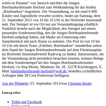
schön ist Panama“ von Janosch möchten die Jungen
Briefmarkenfreunde Herford zum Weltkindertag für das Hobby
„Briefmarken“ begeistern. Die Veranstaltung, zu der rund 6 000
Kinder und Jugendliche erwartet werden, findet am Samstag, dem
21. September 2013 von 10 bis 16 Uhr in der Herforder Innenstadt
statt. Der Stempel ist vor Ort nur am Veranstaltungstag erhältlich.
Natürlich besteht auch die Möglichkeit, den Stempel auf einem
passenden Sonderumschlag, den die Jungen Briefmarkenfreunde
Herford aufgelegt haben, mit Marke als Erinnerung oder
Sammlerstück mit nach Hause zu nehmen. Die Post ist von 10 bis
16 Uhr mit ihrem Team „Erlebnis: Briefmarken“ unmittelbar neben
dem Stand der Jungen Briefmarkenfreunde auf dem Fürstenauplatz
im Herforder Innenstadtviertel Radewig zu finden. Interessenten, die
die Veranstaltung nicht persönlich besuchen können, können Belege
mit dem Sonderstempel bei den Jungen Briefmarkenfreunden
Herford, c/o Jörg Moritz, Mindener Str. 28, 32278 Kirchlengern, E-
Mail:
briefmarkenfreunde-herford@web.de
, bestellen (schriftlichen
Anfragen bitte 58 Cent Portoersatz beifügen).
Aus der Philatelie
/
25. September 2013
/
von
Christian Basler
Eintrag teilen
Teilen auf Facebook