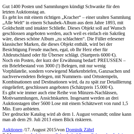
Gut 1400 Posten und Sammlungen kündigt Schwanke für den
letzten Auktionstag an.
Es geht los mit einem richtigen „Kracher“ – einer uralten Sammlung
„Alle Welt“ in einem Schaubek-Album aus dem Jahre 1893, mit
Goldschnitt und intakter Schließe. Dieses Objekt soll auf Wunsch
geschlossen angeboten werden, auch weil es einfach ein Sakrileg
wäre, dieses schöne Album „zu schlachten“. Die Füller erlesener
klassischer Marken, die dieses Objekt enthält, wird bei der
Besichtigung Freude machen, egal, ob Ihr Herz eher für
Altdeutschland oder für Übersee schlägt. (Startpreis 6000 €).
Noch ein Posten, der kurz der Erwähnung bedarf: PREUSSEN –
ein Briefebestand von 3000 (!) Belegen, mit nur wenig
Vorphilatelie, sondern vorwiegend Markenbriefen, Ganzsachen und
nachverwendeten Belegen, mit Nummern- und Ortsstempeln,
Kombinationen und Destinationen wird, da zu spät zur Detaillierung
eingeliefert, geschlossen angeboten (Schätzpreis 15.000 €).
Es gibt wie immer auch eine Reihe von Münzen-Nachlässen,
Motivsammlungen, Ansichtskarten. Insgesamt werden an drei
Auktionstagen über 5600 Lose mit einem Schätzwert von rund 1,5
Mio. Euro anbieten.
Der gedruckte Katalog wird ab dem 1. August versandt; online kann
man ab dem 29. Juli 2013 einen Blick riskieren.
Auktionen
/
17. August 2015
/
von
Dominik Zährl