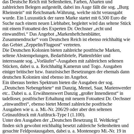
das Deutsche Reich mit Seltenheiten, Farben, Abarten und
zahlreichen Belegen aufgestellt, dabei ins Auge fällt die sog. „Burg
Rheinstein“ mit Reichsmark-Währung, welche nicht verausgabt
wurde. Ein Luxusstück der raren Marke startet mit 6.500 Euro die
Suche nach einem neuen Liebhaber, begleitet wird das seltene Stück
mit einem Fotoattest des Experten Dr. Oechsner „echt und
einwandfrei.“ Das Angebot „Markenheftchenblätter,
Zusammendrucke“ vom Deutschen Reich ist ebenso reichhaltig wie
das Gebiet „Zeppelin/Flugpost“ vertreten.
Die Deutschen Kolonien bieten zahlreiche postfrische Marken,
seltene Abstempelungen, Bedarfsbriefe, Plattenfehler und
interessante sog. „Vorläufer“-Ausgaben mit zahlreichen seltenen
Stücken, dabei u. a. Reichhaltig Kamerun und Togo. Ausgaben
einiger britischer bzw. französischer Besetzungen der ehemals dann
deutschen Kolonien sind ebenso im Angebot.
Ein überaus breites Spektrum bieten die Ausgaben der sog.
„Deutschen Nebengebiete“ mit Danzig, Memel, Saar, Marienwerder
etc.. Dabei u. a. Erwähnenswert Danzig „großer Innendienst“ in
tadelloser, postfrischer Erhaltung mit neuem Fotoattest Dr. Oechsner
„einwandfrei“, ebenso bietet Memel zahlreiche postfrische
Ausgaben wie u. a. Mi.-Nr. 206/29 oder aber den seltenen
Grünaufdruck mit Aufdruck-Type I (1.100).
Unter den Ausgaben der „Deutschen Besetzung II. Weltkrieg“
finden sich gewohnt reichhaltig besetzt zahlreiche Seltenheiten und
gesuchte Feldpostausgaben, dabei u. a. Montenegro Mi.-Nr. 19 in