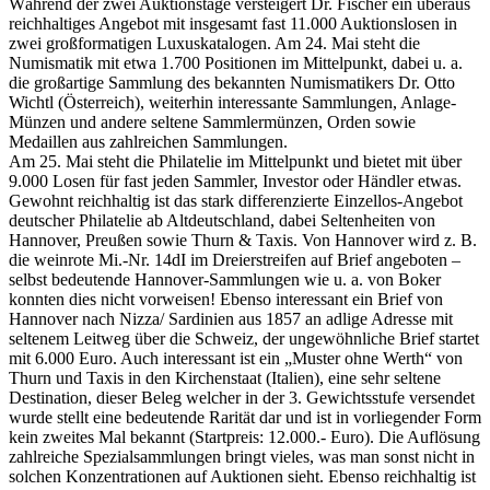
Während der zwei Auktionstage versteigert Dr. Fischer ein überaus
reichhaltiges Angebot mit insgesamt fast 11.000 Auktionslosen in
zwei großformatigen Luxuskatalogen. Am 24. Mai steht die
Numismatik mit etwa 1.700 Positionen im Mittelpunkt, dabei u. a.
die großartige Sammlung des bekannten Numismatikers Dr. Otto
Wichtl (Österreich), weiterhin interessante Sammlungen, Anlage-
Münzen und andere seltene Sammlermünzen, Orden sowie
Medaillen aus zahlreichen Sammlungen.
Am 25. Mai steht die Philatelie im Mittelpunkt und bietet mit über
9.000 Losen für fast jeden Sammler, Investor oder Händler etwas.
Gewohnt reichhaltig ist das stark differenzierte Einzellos-Angebot
deutscher Philatelie ab Altdeutschland, dabei Seltenheiten von
Hannover, Preußen sowie Thurn & Taxis. Von Hannover wird z. B.
die weinrote Mi.-Nr. 14dI im Dreierstreifen auf Brief angeboten –
selbst bedeutende Hannover-Sammlungen wie u. a. von Boker
konnten dies nicht vorweisen! Ebenso interessant ein Brief von
Hannover nach Nizza/ Sardinien aus 1857 an adlige Adresse mit
seltenem Leitweg über die Schweiz, der ungewöhnliche Brief startet
mit 6.000 Euro. Auch interessant ist ein „Muster ohne Werth“ von
Thurn und Taxis in den Kirchenstaat (Italien), eine sehr seltene
Destination, dieser Beleg welcher in der 3. Gewichtsstufe versendet
wurde stellt eine bedeutende Rarität dar und ist in vorliegender Form
kein zweites Mal bekannt (Startpreis: 12.000.- Euro). Die Auflösung
zahlreiche Spezialsammlungen bringt vieles, was man sonst nicht in
solchen Konzentrationen auf Auktionen sieht. Ebenso reichhaltig ist