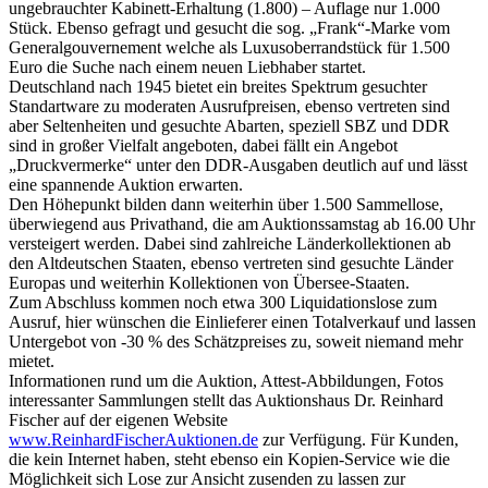
ungebrauchter Kabinett-Erhaltung (1.800) – Auflage nur 1.000
Stück. Ebenso gefragt und gesucht die sog. „Frank“-Marke vom
Generalgouvernement welche als Luxusoberrandstück für 1.500
Euro die Suche nach einem neuen Liebhaber startet.
Deutschland nach 1945 bietet ein breites Spektrum gesuchter
Standartware zu moderaten Ausrufpreisen, ebenso vertreten sind
aber Seltenheiten und gesuchte Abarten, speziell SBZ und DDR
sind in großer Vielfalt angeboten, dabei fällt ein Angebot
„Druckvermerke“ unter den DDR-Ausgaben deutlich auf und lässt
eine spannende Auktion erwarten.
Den Höhepunkt bilden dann weiterhin über 1.500 Sammellose,
überwiegend aus Privathand, die am Auktionssamstag ab 16.00 Uhr
versteigert werden. Dabei sind zahlreiche Länderkollektionen ab
den Altdeutschen Staaten, ebenso vertreten sind gesuchte Länder
Europas und weiterhin Kollektionen von Übersee-Staaten.
Zum Abschluss kommen noch etwa 300 Liquidationslose zum
Ausruf, hier wünschen die Einlieferer einen Totalverkauf und lassen
Untergebot von -30 % des Schätzpreises zu, soweit niemand mehr
mietet.
Informationen rund um die Auktion, Attest-Abbildungen, Fotos
interessanter Sammlungen stellt das Auktionshaus Dr. Reinhard
Fischer auf der eigenen Website
www.ReinhardFischerAuktionen.de
zur Verfügung. Für Kunden,
die kein Internet haben, steht ebenso ein Kopien-Service wie die
Möglichkeit sich Lose zur Ansicht zusenden zu lassen zur