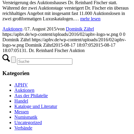
Versteigerung des Auktionshauses Dr. Reinhard Fischer statt.
Während der zwei Auktionstage versteigert Dr. Fischer ein überaus
reichhaltiges Angebot mit insgesamt fast 11.000 Auktionslosen in
zwei großformatigen Luxuskatalogen.…
mehr lesen
Auktionen
/
17. August 2015
/
von
Dominik Zährl
https://aphv.de/wp-content/uploads/2016/02/aphv-logo-w.png
0
0
Dominik Zährl
https://aphv.de/wp-content/uploads/2016/02/aphv-
logo-w.png
Dominik Zährl
2015-08-17 18:07:05
2015-08-17
18:07:05
131. Dr. Reinhard Fischer Auktion
Kategorien
APHV
Auktionen
Aus der Philatelie
Handel
Kataloge und Literatur
Messen
Numismatik
Uncategorized
Verbände