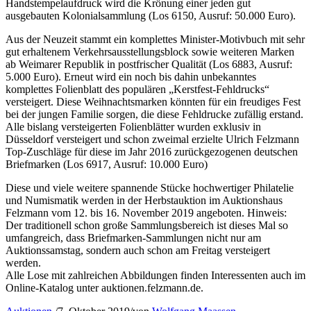
Handstempelaufdruck wird die Krönung einer jeden gut
ausgebauten Kolonialsammlung (Los 6150, Ausruf: 50.000 Euro).
Aus der Neuzeit stammt ein komplettes Minister-Motivbuch mit sehr
gut erhaltenem Verkehrsausstellungsblock sowie weiteren Marken
ab Weimarer Republik in postfrischer Qualität (Los 6883, Ausruf:
5.000 Euro). Erneut wird ein noch bis dahin unbekanntes
komplettes Folienblatt des populären „Kerstfest-Fehldrucks“
versteigert. Diese Weihnachtsmarken könnten für ein freudiges Fest
bei der jungen Familie sorgen, die diese Fehldrucke zufällig erstand.
Alle bislang versteigerten Folienblätter wurden exklusiv in
Düsseldorf versteigert und schon zweimal erzielte Ulrich Felzmann
Top-Zuschläge für diese im Jahr 2016 zurückgezogenen deutschen
Briefmarken (Los 6917, Ausruf: 10.000 Euro)
Diese und viele weitere spannende Stücke hochwertiger Philatelie
und Numismatik werden in der Herbstauktion im Auktionshaus
Felzmann vom 12. bis 16. November 2019 angeboten. Hinweis:
Der traditionell schon große Sammlungsbereich ist dieses Mal so
umfangreich, dass Briefmarken-Sammlungen nicht nur am
Auktionssamstag, sondern auch schon am Freitag versteigert
werden.
Alle Lose mit zahlreichen Abbildungen finden Interessenten auch im
Online-Katalog unter auktionen.felzmann.de.