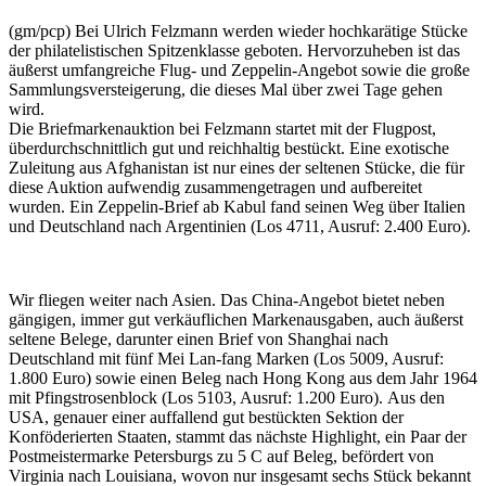
(gm/pcp) Bei Ulrich Felzmann werden wieder hochkarätige Stücke
der philatelistischen Spitzenklasse geboten. Hervorzuheben ist das
äußerst umfangreiche Flug- und Zeppelin-Angebot sowie die große
Sammlungsversteigerung, die dieses Mal über zwei Tage gehen
wird.
Die Briefmarkenauktion bei Felzmann startet mit der Flugpost,
überdurchschnittlich gut und reichhaltig bestückt. Eine exotische
Zuleitung aus Afghanistan ist nur eines der seltenen Stücke, die für
diese Auktion aufwendig zusammengetragen und aufbereitet
wurden. Ein Zeppelin-Brief ab Kabul fand seinen Weg über Italien
und Deutschland nach Argentinien (Los 4711, Ausruf: 2.400 Euro).
Wir fliegen weiter nach Asien. Das China-Angebot bietet neben
gängigen, immer gut verkäuflichen Markenausgaben, auch äußerst
seltene Belege, darunter einen Brief von Shanghai nach
Deutschland mit fünf Mei Lan-fang Marken (Los 5009, Ausruf:
1.800 Euro) sowie einen Beleg nach Hong Kong aus dem Jahr 1964
mit Pfingstrosenblock (Los 5103, Ausruf: 1.200 Euro). Aus den
USA, genauer einer auffallend gut bestückten Sektion der
Konföderierten Staaten, stammt das nächste Highlight, ein Paar der
Postmeistermarke Petersburgs zu 5 C auf Beleg, befördert von
Virginia nach Louisiana, wovon nur insgesamt sechs Stück bekannt