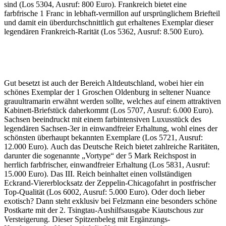
sind (Los 5304, Ausruf: 800 Euro). Frankreich bietet eine
farbfrische 1 Franc in lebhaft-vermillon auf ursprünglichem Briefteil
und damit ein überdurchschnittlich gut erhaltenes Exemplar dieser
legendären Frankreich-Rarität (Los 5362, Ausruf: 8.500 Euro).
Gut besetzt ist auch der Bereich Altdeutschland, wobei hier ein
schönes Exemplar der 1 Groschen Oldenburg in seltener Nuance
grauultramarin erwähnt werden sollte, welches auf einem attraktiven
Kabinett-Briefstück daherkommt (Los 5707, Ausruf: 6.000 Euro).
Sachsen beeindruckt mit einem farbintensiven Luxusstück des
legendären Sachsen-3er in einwandfreier Erhaltung, wohl eines der
schönsten überhaupt bekannten Exemplare (Los 5721, Ausruf:
12.000 Euro). Auch das Deutsche Reich bietet zahlreiche Raritäten,
darunter die sogenannte „Vortype“ der 5 Mark Reichspost in
herrlich farbfrischer, einwandfreier Erhaltung (Los 5831, Ausruf:
15.000 Euro). Das III. Reich beinhaltet einen vollständigen
Eckrand-Viererblocksatz der Zeppelin-Chicagofahrt in postfrischer
Top-Qualität (Los 6002, Ausruf: 5.000 Euro). Oder doch lieber
exotisch? Dann steht exklusiv bei Felzmann eine besonders schöne
Postkarte mit der 2. Tsingtau-Aushilfsausgabe Kiautschous zur
Versteigerung. Dieser Spitzenbeleg mit Ergänzungs-