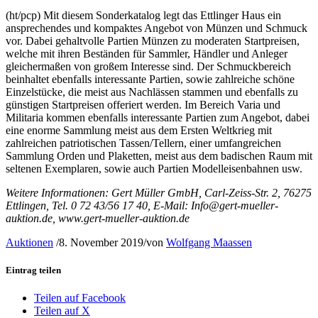
(ht/pcp) Mit diesem Sonderkatalog legt das Ettlinger Haus ein
ansprechendes und kompaktes Angebot von Münzen und Schmuck
vor. Dabei gehaltvolle Partien Münzen zu moderaten Startpreisen,
welche mit ihren Beständen für Sammler, Händler und Anleger
gleichermaßen von großem Interesse sind. Der Schmuckbereich
beinhaltet ebenfalls interessante Partien, sowie zahlreiche schöne
Einzelstücke, die meist aus Nachlässen stammen und ebenfalls zu
günstigen Startpreisen offeriert werden. Im Bereich Varia und
Militaria kommen ebenfalls interessante Partien zum Angebot, dabei
eine enorme Sammlung meist aus dem Ersten Weltkrieg mit
zahlreichen patriotischen Tassen/Tellern, einer umfangreichen
Sammlung Orden und Plaketten, meist aus dem badischen Raum mit
seltenen Exemplaren, sowie auch Partien Modelleisenbahnen usw.
Weitere Informationen: Gert Müller GmbH, Carl-Zeiss-Str. 2, 76275
Ettlingen, Tel. 0 72 43/56 17 40, E-Mail: Info@gert-mueller-
auktion.de, www.gert-mueller-auktion.de
Auktionen
/
8. November 2019
/
von
Wolfgang Maassen
Eintrag teilen
Teilen auf Facebook
Teilen auf X