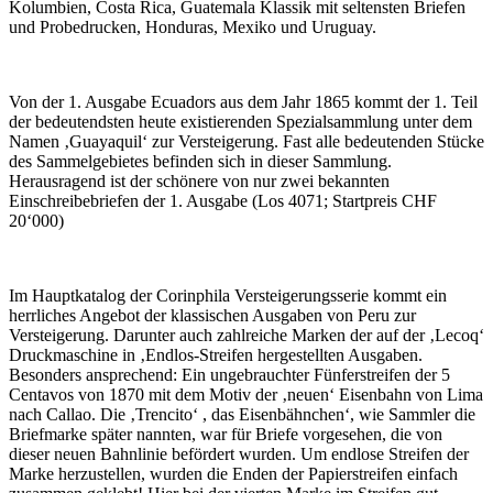
Kolumbien, Costa Rica, Guatemala Klassik mit seltensten Briefen
und Probedrucken, Honduras, Mexiko und Uruguay.
Von der 1. Ausgabe Ecuadors aus dem Jahr 1865 kommt der 1. Teil
der bedeutendsten heute existierenden Spezialsammlung unter dem
Namen ‚Guayaquil‘ zur Versteigerung. Fast alle bedeutenden Stücke
des Sammelgebietes befinden sich in dieser Sammlung.
Herausragend ist der schönere von nur zwei bekannten
Einschreibebriefen der 1. Ausgabe (Los 4071; Startpreis CHF
20‘000)
Im Hauptkatalog der Corinphila Versteigerungsserie kommt ein
herrliches Angebot der klassischen Ausgaben von Peru zur
Versteigerung. Darunter auch zahlreiche Marken der auf der ‚Lecoq‘
Druckmaschine in ‚Endlos-Streifen hergestellten Ausgaben.
Besonders ansprechend: Ein ungebrauchter Fünferstreifen der 5
Centavos von 1870 mit dem Motiv der ‚neuen‘ Eisenbahn von Lima
nach Callao. Die ‚Trencito‘ , das Eisenbähnchen‘, wie Sammler die
Briefmarke später nannten, war für Briefe vorgesehen, die von
dieser neuen Bahnlinie befördert wurden. Um endlose Streifen der
Marke herzustellen, wurden die Enden der Papierstreifen einfach