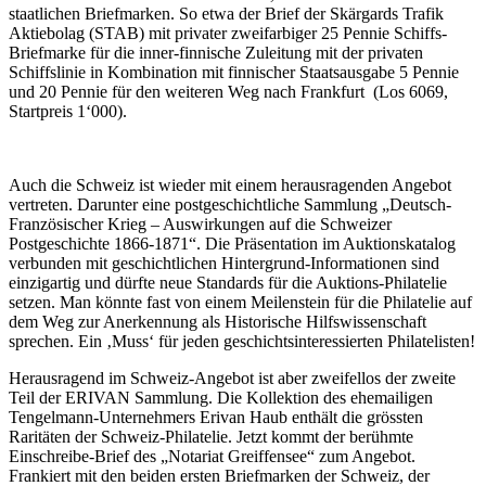
staatlichen Briefmarken. So etwa der Brief der Skärgards Trafik
Aktiebolag (STAB) mit privater zweifarbiger 25 Pennie Schiffs-
Briefmarke für die inner-finnische Zuleitung mit der privaten
Schiffslinie in Kombination mit finnischer Staatsausgabe 5 Pennie
und 20 Pennie für den weiteren Weg nach Frankfurt (Los 6069,
Startpreis 1‘000).
Auch die Schweiz ist wieder mit einem herausragenden Angebot
vertreten. Darunter eine postgeschichtliche Sammlung „Deutsch-
Französischer Krieg – Auswirkungen auf die Schweizer
Postgeschichte 1866-1871“. Die Präsentation im Auktionskatalog
verbunden mit geschichtlichen Hintergrund-Informationen sind
einzigartig und dürfte neue Standards für die Auktions-Philatelie
setzen. Man könnte fast von einem Meilenstein für die Philatelie auf
dem Weg zur Anerkennung als Historische Hilfswissenschaft
sprechen. Ein ‚Muss‘ für jeden geschichtsinteressierten Philatelisten!
Herausragend im Schweiz-Angebot ist aber zweifellos der zweite
Teil der ERIVAN Sammlung. Die Kollektion des ehemailigen
Tengelmann-Unternehmers Erivan Haub enthält die grössten
Raritäten der Schweiz-Philatelie. Jetzt kommt der berühmte
Einschreibe-Brief des „Notariat Greiffensee“ zum Angebot.
Frankiert mit den beiden ersten Briefmarken der Schweiz, der