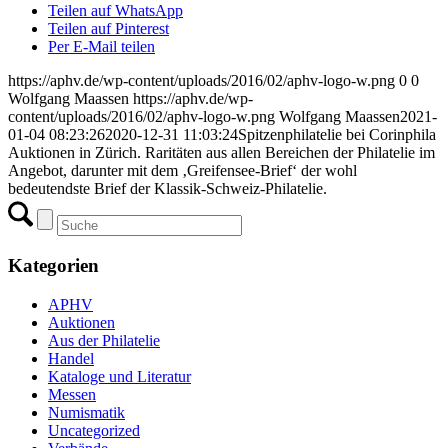
Teilen auf WhatsApp
Teilen auf Pinterest
Per E-Mail teilen
https://aphv.de/wp-content/uploads/2016/02/aphv-logo-w.png
0
0
Wolfgang Maassen
https://aphv.de/wp-
content/uploads/2016/02/aphv-logo-w.png
Wolfgang Maassen
2021-
01-04 08:23:26
2020-12-31 11:03:24
Spitzenphilatelie bei Corinphila
Auktionen in Zürich. Raritäten aus allen Bereichen der Philatelie im
Angebot, darunter mit dem ‚Greifensee-Brief‘ der wohl
bedeutendste Brief der Klassik-Schweiz-Philatelie.
Kategorien
APHV
Auktionen
Aus der Philatelie
Handel
Kataloge und Literatur
Messen
Numismatik
Uncategorized