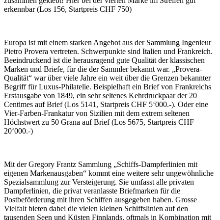
zusammen geklebt! Hier bei der vierten Marke im Streifen gut
erkennbar (Los 156, Startpreis CHF 750)
Europa ist mit einem starken Angebot aus der Sammlung Ingenieur
Pietro Provera vertreten. Schwerpunkte sind Italien und Frankreich.
Beeindruckend ist die herausragend gute Qualität der klassischen
Marken und Briefe, für die der Sammler bekannt war. „Provera-
Qualität“ war über viele Jahre ein weit über die Grenzen bekannter
Begriff für Luxus-Philatelie. Beispielhaft ein Brief von Frankreichs
Erstausgabe von 1849, ein sehr seltenes Kehrdruckpaar der 20
Centimes auf Brief (Los 5141, Startpreis CHF 5‘000.-). Oder eine
Vier-Farben-Frankatur von Sizilien mit dem extrem seltenen
Höchstwert zu 50 Grana auf Brief (Los 5675, Startpreis CHF
20‘000.-)
Mit der Gregory Frantz Sammlung „Schiffs-Dampferlinien mit
eigenen Markenausgaben“ kommt eine weitere sehr ungewöhnliche
Spezialsammlung zur Versteigerung. Sie umfasst alle privaten
Dampferlinien, die privat veranlasste Briefmarken für die
Postbeförderung mit ihren Schiffen ausgegeben haben. Grosse
Vielfalt bieten dabei die vielen kleinen Schiffslinien auf den
tausenden Seen und Küsten Finnlands, oftmals in Kombination mit