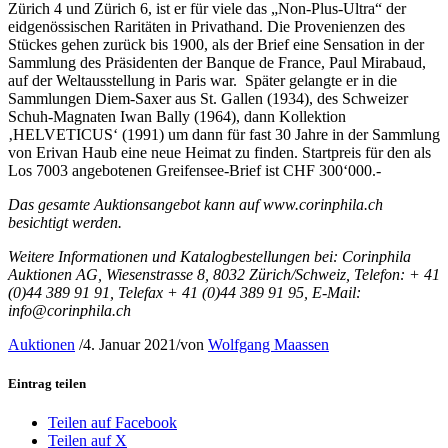
Zürich 4 und Zürich 6, ist er für viele das „Non-Plus-Ultra“ der
eidgenössischen Raritäten in Privathand. Die Provenienzen des
Stückes gehen zurück bis 1900, als der Brief eine Sensation in der
Sammlung des Präsidenten der Banque de France, Paul Mirabaud,
auf der Weltausstellung in Paris war. Später gelangte er in die
Sammlungen Diem-Saxer aus St. Gallen (1934), des Schweizer
Schuh-Magnaten Iwan Bally (1964), dann Kollektion
‚HELVETICUS‘ (1991) um dann für fast 30 Jahre in der Sammlung
von Erivan Haub eine neue Heimat zu finden. Startpreis für den als
Los 7003 angebotenen Greifensee-Brief ist CHF 300‘000.-
Das gesamte Auktionsangebot kann auf www.corinphila.ch
besichtigt werden.
Weitere Informationen und Katalogbestellungen bei: Corinphila
Auktionen AG, Wiesenstrasse 8, 8032 Zürich/Schweiz, Telefon: + 41
(0)44 389 91 91, Telefax + 41 (0)44 389 91 95, E-Mail:
info@corinphila.ch
Auktionen
/
4. Januar 2021
/
von
Wolfgang Maassen
Eintrag teilen
Teilen auf Facebook
Teilen auf X