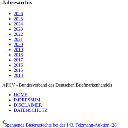
Jahresarchiv
2026
2025
2024
2023
2022
2021
2020
2019
2018
2017
2016
2015
2013
APHV - Bundesverband des Deutschen Briefmarkenhandels
HOME
IMPRESSUM
DISCLAIMER
DATENSCHUTZ
Spannende Bietergefechte bei der 143. Felzmann-Auktion (28.