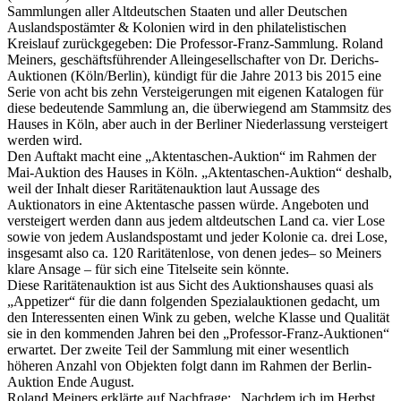
Sammlungen aller Altdeutschen Staaten und aller Deutschen
Auslandspostämter & Kolonien wird in den philatelistischen
Kreislauf zurückgegeben: Die Professor-Franz-Sammlung. Roland
Meiners, geschäftsführender Alleingesellschafter von Dr. Derichs-
Auktionen (Köln/Berlin), kündigt für die Jahre 2013 bis 2015 eine
Serie von acht bis zehn Versteigerungen mit eigenen Katalogen für
diese bedeutende Sammlung an, die überwiegend am Stammsitz des
Hauses in Köln, aber auch in der Berliner Niederlassung versteigert
werden wird.
Den Auftakt macht eine „Aktentaschen-Auktion“ im Rahmen der
Mai-Auktion des Hauses in Köln. „Aktentaschen-Auktion“ deshalb,
weil der Inhalt dieser Raritätenauktion laut Aussage des
Auktionators in eine Aktentasche passen würde. Angeboten und
versteigert werden dann aus jedem altdeutschen Land ca. vier Lose
sowie von jedem Auslandspostamt und jeder Kolonie ca. drei Lose,
insgesamt also ca. 120 Raritätenlose, von denen jedes– so Meiners
klare Ansage – für sich eine Titelseite sein könnte.
Diese Raritätenauktion ist aus Sicht des Auktionshauses quasi als
„Appetizer“ für die dann folgenden Spezialauktionen gedacht, um
den Interessenten einen Wink zu geben, welche Klasse und Qualität
sie in den kommenden Jahren bei den „Professor-Franz-Auktionen“
erwartet. Der zweite Teil der Sammlung mit einer wesentlich
höheren Anzahl von Objekten folgt dann im Rahmen der Berlin-
Auktion Ende August.
Roland Meiners erklärte auf Nachfrage: „Nachdem ich im Herbst