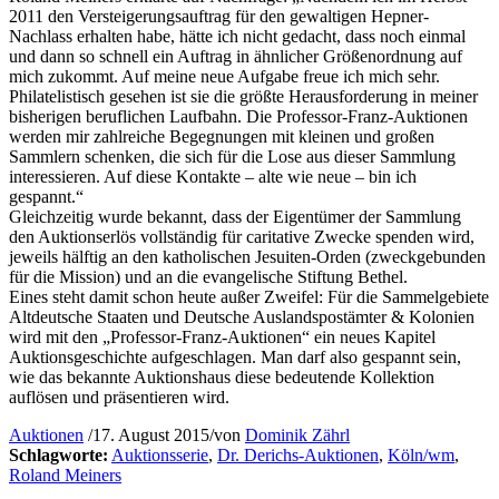
2011 den Versteigerungsauftrag für den gewaltigen Hepner-
Nachlass erhalten habe, hätte ich nicht gedacht, dass noch einmal
und dann so schnell ein Auftrag in ähnlicher Größenordnung auf
mich zukommt. Auf meine neue Aufgabe freue ich mich sehr.
Philatelistisch gesehen ist sie die größte Herausforderung in meiner
bisherigen beruflichen Laufbahn. Die Professor-Franz-Auktionen
werden mir zahlreiche Begegnungen mit kleinen und großen
Sammlern schenken, die sich für die Lose aus dieser Sammlung
interessieren. Auf diese Kontakte – alte wie neue – bin ich
gespannt.“
Gleichzeitig wurde bekannt, dass der Eigentümer der Sammlung
den Auktionserlös vollständig für caritative Zwecke spenden wird,
jeweils hälftig an den katholischen Jesuiten-Orden (zweckgebunden
für die Mission) und an die evangelische Stiftung Bethel.
Eines steht damit schon heute außer Zweifel: Für die Sammelgebiete
Altdeutsche Staaten und Deutsche Auslandspostämter & Kolonien
wird mit den „Professor-Franz-Auktionen“ ein neues Kapitel
Auktionsgeschichte aufgeschlagen. Man darf also gespannt sein,
wie das bekannte Auktionshaus diese bedeutende Kollektion
auflösen und präsentieren wird.
Auktionen
/
17. August 2015
/
von
Dominik Zährl
Schlagworte:
Auktionsserie
,
Dr. Derichs-Auktionen
,
Köln/wm
,
Roland Meiners