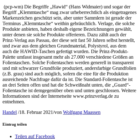
(pcp-wm) Die Begriffe „Hawid“ (Hans Widmaier) und sogar der
Begriff „Klemmtasche“ mag zwar urheberrechtlich als eingetragenes
Markenzeichen geschützt sein, aber unter Sammlern ist gerade der
Terminus „Klemmtasche“ weithin gebräuchlich. Verlage, die solche
Produkte anbieten, haben deshalb eigene Bezeichnungen gewählt,
unter denen sie solche Produkte offerieren. Dazu zählt auch der
Prinz-Verlag aus Passau, der diese seit fast 50 Jahren selbst herstellt,
und zwar aus dem gleichen Grundmaterial, Polystyrol, aus dem
auch die HAWID-Taschen gefertigt wurden. Die Prinz-Produkt-
Palette umfasst insgesamt mehr als 27.000 verschiedene Größen an
Folientaschen. Solche Folientaschen werden generell in transparent
und mit schwarzer Grundfolie produziert, andersfarbige Grundfolien
(z.B. grau) sind auch möglich, sofern die eine für die Produktion
ausreichende Nachfrage dafür da ist. Die Standard-Folientasche ist
an drei Seiten offen und hat die Schweißnaht unten, die „Guard“-
Folientasche ist demgegenüber oben und unten geschlossen. Weitere
Informationen sind der Internetseite www.prinzverlag.de zu
entnehmen.
Handel
/
18. Februar 2021
/
von
Wolfgang Maassen
Eintrag teilen
Teilen auf Facebook