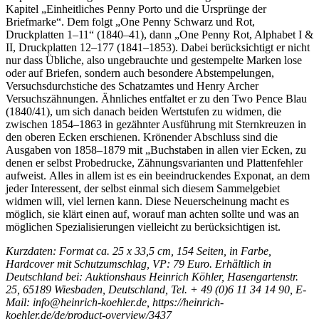
Kapitel „Einheitliches Penny Porto und die Ursprünge der
Briefmarke“. Dem folgt „One Penny Schwarz und Rot,
Druckplatten 1–11“ (1840–41), dann „One Penny Rot, Alphabet I &
II, Druckplatten 12–177 (1841–1853). Dabei berücksichtigt er nicht
nur dass Übliche, also ungebrauchte und gestempelte Marken lose
oder auf Briefen, sondern auch besondere Abstempelungen,
Versuchsdurchstiche des Schatzamtes und Henry Archer
Versuchszähnungen. Ähnliches entfaltet er zu den Two Pence Blau
(1840/41), um sich danach beiden Wertstufen zu widmen, die
zwischen 1854–1863 in gezähnter Ausführung mit Sternkreuzen in
den oberen Ecken erschienen. Krönender Abschluss sind die
Ausgaben von 1858–1879 mit „Buchstaben in allen vier Ecken, zu
denen er selbst Probedrucke, Zähnungsvarianten und Plattenfehler
aufweist. Alles in allem ist es ein beeindruckendes Exponat, an dem
jeder Interessent, der selbst einmal sich diesem Sammelgebiet
widmen will, viel lernen kann. Diese Neuerscheinung macht es
möglich, sie klärt einen auf, worauf man achten sollte und was an
möglichen Spezialisierungen vielleicht zu berücksichtigen ist.
Kurzdaten: Format ca. 25 x 33,5 cm, 154 Seiten, in Farbe,
Hardcover mit Schutzumschlag, VP: 79 Euro. Erhältlich in
Deutschland bei: Auktionshaus Heinrich Köhler, Hasengartenstr.
25, 65189 Wiesbaden, Deutschland, Tel. + 49 (0)6 11 34 14 90, E-
Mail: info@heinrich-koehler.de, https://heinrich-
koehler.de/de/product-overview/3437