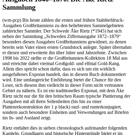
Sammlung
(wm-pcp) Bis heute zählen die ersten und frühen Stahltiefdruck-
Ausgaben Großbritanniens zu den beliebtesten Sammelgebieten
zahlreicher Sammler. Der Schwede Åke Rietz (*1945) hat sich
neben der Sammlung „Schweden Ziffernausgabe 1872–1879“
besonders diesen Ausgaben Großbritanniens gewidmet, zu denen
bereits sein Vater einen ersten Grundstock anlegte. Später übernahm
er diesen und erweiterte ihn über Jahre und Jahrzehnte. Zwischen
1998 bis 2022 stellte er die Großbritannien-Kollektion 18 Mal aus
und erreichte dabei viermal Großgold- und elfmal Gold-Rang.
Allein dies spricht schon dafür, dass es sich um ein wirklich
ausgefallenes Exponat handelt, das in diesem Buch dokumentiert
wird. Eine umfangreiche Einführung bietet die Chance für den
Leser, sich diesem ihm vielleicht in dieser Form nicht vertrauten
Gebiet zu nähern. Es ist ein traditionelles Exponat, mit dem Åke
Rietz nicht nur die für den britischen Raum typische Plattierung der
Ausgaben mit all ihren Seltenheiten (bis hin zu einer
Plattenrekonstruktion der 1 p black) rauf- und runterkonjugiert,
sondern auch besondere Einheiten und Verwendungen auf Briefen
ins In- und Ausland zeigt.
Rietz entfaltet dies in sieben chronologisch aufeinander folgenden
Kapiteln. Grundlagen und historische Hintergründe bietet er im