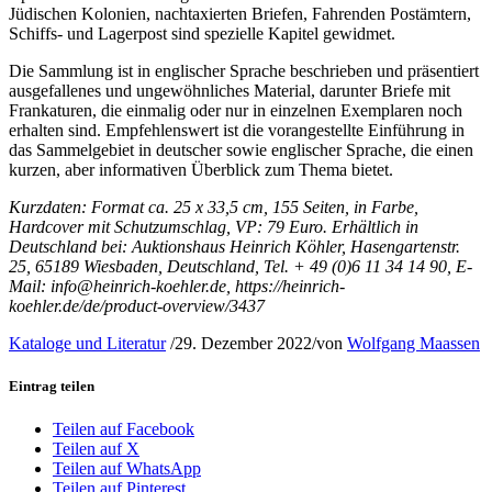
Jüdischen Kolonien, nachtaxierten Briefen, Fahrenden Postämtern,
Schiffs- und Lagerpost sind spezielle Kapitel gewidmet.
Die Sammlung ist in englischer Sprache beschrieben und präsentiert
ausgefallenes und ungewöhnliches Material, darunter Briefe mit
Frankaturen, die einmalig oder nur in einzelnen Exemplaren noch
erhalten sind. Empfehlenswert ist die vorangestellte Einführung in
das Sammelgebiet in deutscher sowie englischer Sprache, die einen
kurzen, aber informativen Überblick zum Thema bietet.
Kurzdaten: Format ca. 25 x 33,5 cm, 155 Seiten, in Farbe,
Hardcover mit Schutzumschlag, VP: 79 Euro. Erhältlich in
Deutschland bei: Auktionshaus Heinrich Köhler, Hasengartenstr.
25, 65189 Wiesbaden, Deutschland, Tel. + 49 (0)6 11 34 14 90, E-
Mail: info@heinrich-koehler.de, https://heinrich-
koehler.de/de/product-overview/3437
Kataloge und Literatur
/
29. Dezember 2022
/
von
Wolfgang Maassen
Eintrag teilen
Teilen auf Facebook
Teilen auf X
Teilen auf WhatsApp
Teilen auf Pinterest