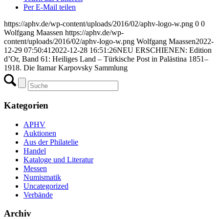
Per E-Mail teilen
https://aphv.de/wp-content/uploads/2016/02/aphv-logo-w.png
0
0
Wolfgang Maassen
https://aphv.de/wp-
content/uploads/2016/02/aphv-logo-w.png
Wolfgang Maassen
2022-
12-29 07:50:41
2022-12-28 16:51:26
NEU ERSCHIENEN: Edition
d’Or, Band 61: Heiliges Land – Türkische Post in Palästina 1851–
1918. Die Itamar Karpovsky Sammlung
Kategorien
APHV
Auktionen
Aus der Philatelie
Handel
Kataloge und Literatur
Messen
Numismatik
Uncategorized
Verbände
Archiv