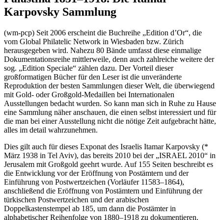
Karpovsky Sammlung
(wm-pcp) Seit 2006 erscheint die Buchreihe „Edition d’Or“, die
vom Global Philatelic Network in Wiesbaden bzw. Zürich
herausgegeben wird. Nahezu 80 Bände umfasst diese einmalige
Dokumentationsreihe mittlerweile, denn auch zahlreiche weitere der
sog. „Edition Speciale“ zählen dazu. Der Vorteil dieser
großformatigen Bücher für den Leser ist die unveränderte
Reproduktion der besten Sammlungen dieser Welt, die überwiegend
mit Gold- oder Großgold-Medaillen bei Internationalen
Ausstellungen bedacht wurden. So kann man sich in Ruhe zu Hause
eine Sammlung näher anschauen, die einen selbst interessiert und für
die man bei einer Ausstellung nicht die nötige Zeit aufgebracht hätte,
alles im detail wahrzunehmen.
Dies gilt auch für dieses Exponat des Israelis Itamar Karpovsky (*
März 1938 in Tel Aviv), das bereits 2010 bei der „ISRAEL 2010“ in
Jerusalem mit Großgold geehrt wurde. Auf 155 Seiten beschreibt es
die Entwicklung vor der Eröffnung von Postämtern und der
Einführung von Postwertzeichen (Vorläufer 11583–1864),
anschließend die Eröffnung von Postämtern und Einführung der
türkischen Postwertzeichen und der arabischen
Doppelkastenstempel ab 185, um dann die Postämter in
alphabetischer Reihenfolge von 1880–1918 zu dokumentieren.