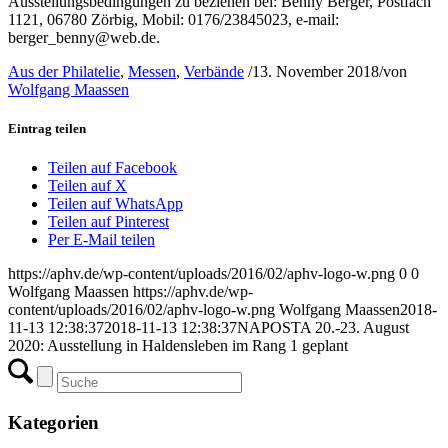
Ausstellungsbedingungen zu beziehen bei: Benny Berger, Postfach
1121, 06780 Zörbig, Mobil: 0176/23845023, e-mail:
berger_benny@web.de.
Aus der Philatelie
,
Messen
,
Verbände
/
13. November 2018
/
von
Wolfgang Maassen
Eintrag teilen
Teilen auf Facebook
Teilen auf X
Teilen auf WhatsApp
Teilen auf Pinterest
Per E-Mail teilen
https://aphv.de/wp-content/uploads/2016/02/aphv-logo-w.png
0
0
Wolfgang Maassen
https://aphv.de/wp-
content/uploads/2016/02/aphv-logo-w.png
Wolfgang Maassen
2018-
11-13 12:38:37
2018-11-13 12:38:37
NAPOSTA 20.-23. August
2020: Ausstellung in Haldensleben im Rang 1 geplant
Kategorien