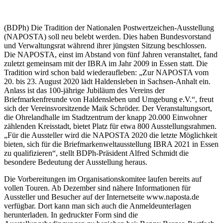
(BDPh) Die Tradition der Nationalen Postwertzeichen-Ausstellung
(NAPOSTA) soll neu belebt werden. Dies haben Bundesvorstand
und Verwaltungsrat während ihrer jüngsten Sitzung beschlossen.
Die NAPOSTA, einst im Abstand von fünf Jahren veranstaltet, fand
zuletzt gemeinsam mit der IBRA im Jahr 2009 in Essen statt. Die
Tradition wird schon bald wiederaufleben: „Zur NAPOSTA vom
20. bis 23. August 2020 lädt Haldensleben in Sachsen-Anhalt ein.
Anlass ist das 100-jährige Jubiläum des Vereins der
Briefmarkenfreunde von Haldensleben und Umgebung e.V.“, freut
sich der Vereinsvorsitzende Maik Schröder. Der Veranstaltungsort,
die Ohrelandhalle im Stadtzentrum der knapp 20.000 Einwohner
zählenden Kreisstadt, bietet Platz für etwa 800 Ausstellungsrahmen.
„Für die Aussteller wird die NAPOSTA 2020 die letzte Möglichkeit
bieten, sich für die Briefmarkenweltausstellung IBRA 2021 in Essen
zu qualifizieren“, stellt BDPh-Präsident Alfred Schmidt die
besondere Bedeutung der Ausstellung heraus.
Die Vorbereitungen im Organisationskomitee laufen bereits auf
vollen Touren. Ab Dezember sind nähere Informationen für
Aussteller und Besucher auf der Internetseite www.naposta.de
verfügbar. Dort kann man sich auch die Anmeldeunterlagen
herunterladen. In gedruckter Form sind die