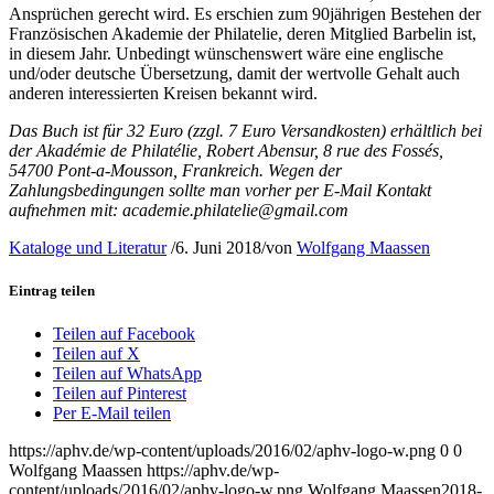
Ansprüchen gerecht wird. Es erschien zum 90jährigen Bestehen der
Französischen Akademie der Philatelie, deren Mitglied Barbelin ist,
in diesem Jahr. Unbedingt wünschenswert wäre eine englische
und/oder deutsche Übersetzung, damit der wertvolle Gehalt auch
anderen interessierten Kreisen bekannt wird.
Das Buch ist für 32 Euro (zzgl. 7 Euro Versandkosten) erhältlich bei
der Akadémie de Philatélie, Robert Abensur, 8 rue des Fossés,
54700 Pont-a-Mousson, Frankreich. Wegen der
Zahlungsbedingungen sollte man vorher per E-Mail Kontakt
aufnehmen mit: academie.philatelie@gmail.com
Kataloge und Literatur
/
6. Juni 2018
/
von
Wolfgang Maassen
Eintrag teilen
Teilen auf Facebook
Teilen auf X
Teilen auf WhatsApp
Teilen auf Pinterest
Per E-Mail teilen
https://aphv.de/wp-content/uploads/2016/02/aphv-logo-w.png
0
0
Wolfgang Maassen
https://aphv.de/wp-
content/uploads/2016/02/aphv-logo-w.png
Wolfgang Maassen
2018-