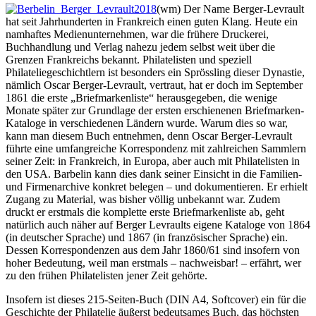
(wm) Der Name Berger-Levrault
hat seit Jahrhunderten in Frankreich einen guten Klang. Heute ein
namhaftes Medienunternehmen, war die frühere Druckerei,
Buchhandlung und Verlag nahezu jedem selbst weit über die
Grenzen Frankreichs bekannt. Philatelisten und speziell
Philateliegeschichtlern ist besonders ein Sprössling dieser Dynastie,
nämlich Oscar Berger-Levrault, vertraut, hat er doch im September
1861 die erste „Briefmarkenliste“ herausgegeben, die wenige
Monate später zur Grundlage der ersten erschienenen Briefmarken-
Kataloge in verschiedenen Ländern wurde. Warum dies so war,
kann man diesem Buch entnehmen, denn Oscar Berger-Levrault
führte eine umfangreiche Korrespondenz mit zahlreichen Sammlern
seiner Zeit: in Frankreich, in Europa, aber auch mit Philatelisten in
den USA. Barbelin kann dies dank seiner Einsicht in die Familien-
und Firmenarchive konkret belegen – und dokumentieren. Er erhielt
Zugang zu Material, was bisher völlig unbekannt war. Zudem
druckt er erstmals die komplette erste Briefmarkenliste ab, geht
natürlich auch näher auf Berger Levraults eigene Kataloge von 1864
(in deutscher Sprache) und 1867 (in französischer Sprache) ein.
Dessen Korrespondenzen aus dem Jahr 1860/61 sind insofern von
hoher Bedeutung, weil man erstmals – nachweisbar! – erfährt, wer
zu den frühen Philatelisten jener Zeit gehörte.
Insofern ist dieses 215-Seiten-Buch (DIN A4, Softcover) ein für die
Geschichte der Philatelie äußerst bedeutsames Buch, das höchsten