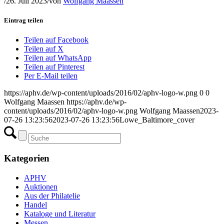
/
26. Juli 2023
/
von
Wolfgang Maassen
Eintrag teilen
Teilen auf Facebook
Teilen auf X
Teilen auf WhatsApp
Teilen auf Pinterest
Per E-Mail teilen
https://aphv.de/wp-content/uploads/2016/02/aphv-logo-w.png
0
0
Wolfgang Maassen
https://aphv.de/wp-
content/uploads/2016/02/aphv-logo-w.png
Wolfgang Maassen
2023-
07-26 13:23:56
2023-07-26 13:23:56
Lowe_Baltimore_cover
Kategorien
APHV
Auktionen
Aus der Philatelie
Handel
Kataloge und Literatur
Messen