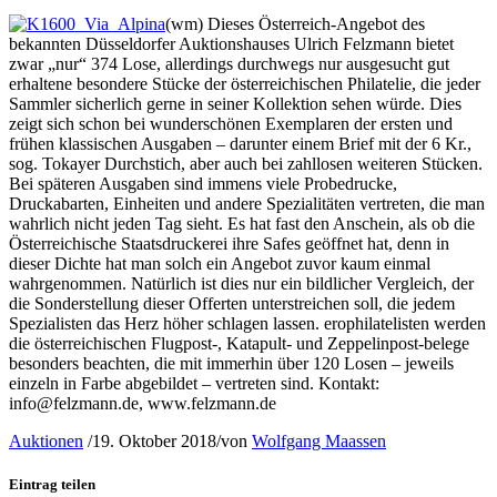
(wm) Dieses Österreich-Angebot des
bekannten Düsseldorfer Auktionshauses Ulrich Felzmann bietet
zwar „nur“ 374 Lose, allerdings durchwegs nur ausgesucht gut
erhaltene besondere Stücke der österreichischen Philatelie, die jeder
Sammler sicherlich gerne in seiner Kollektion sehen würde. Dies
zeigt sich schon bei wunderschönen Exemplaren der ersten und
frühen klassischen Ausgaben – darunter einem Brief mit der 6 Kr.,
sog. Tokayer Durchstich, aber auch bei zahllosen weiteren Stücken.
Bei späteren Ausgaben sind immens viele Probedrucke,
Druckabarten, Einheiten und andere Spezialitäten vertreten, die man
wahrlich nicht jeden Tag sieht. Es hat fast den Anschein, als ob die
Österreichische Staatsdruckerei ihre Safes geöffnet hat, denn in
dieser Dichte hat man solch ein Angebot zuvor kaum einmal
wahrgenommen. Natürlich ist dies nur ein bildlicher Vergleich, der
die Sonderstellung dieser Offerten unterstreichen soll, die jedem
Spezialisten das Herz höher schlagen lassen. erophilatelisten werden
die österreichischen Flugpost-, Katapult- und Zeppelinpost-belege
besonders beachten, die mit immerhin über 120 Losen – jeweils
einzeln in Farbe abgebildet – vertreten sind. Kontakt:
info@felzmann.de, www.felzmann.de
Auktionen
/
19. Oktober 2018
/
von
Wolfgang Maassen
Eintrag teilen