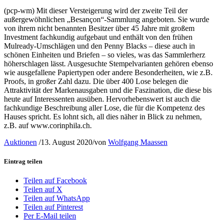
(pcp-wm) Mit dieser Versteigerung wird der zweite Teil der
außergewöhnlichen „Besançon“-Sammlung angeboten. Sie wurde
von ihrem nicht benannten Besitzer über 45 Jahre mit großem
Investment fachkundig aufgebaut und enthält von den frühen
Mulready-Umschlägen und den Penny Blacks – diese auch in
schönen Einheiten und Briefen – so vieles, was das Sammlerherz
höherschlagen lässt. Ausgesuchte Stempelvarianten gehören ebenso
wie ausgefallene Papiertypen oder andere Besonderheiten, wie z.B.
Proofs, in großer Zahl dazu. Die über 400 Lose belegen die
Attraktivität der Markenausgaben und die Faszination, die diese bis
heute auf Interessenten ausüben. Hervorhebenswert ist auch die
fachkundige Beschreibung aller Lose, die für die Kompetenz des
Hauses spricht. Es lohnt sich, all dies näher in Blick zu nehmen,
z.B. auf www.corinphila.ch.
Auktionen
/
13. August 2020
/
von
Wolfgang Maassen
Eintrag teilen
Teilen auf Facebook
Teilen auf X
Teilen auf WhatsApp
Teilen auf Pinterest
Per E-Mail teilen