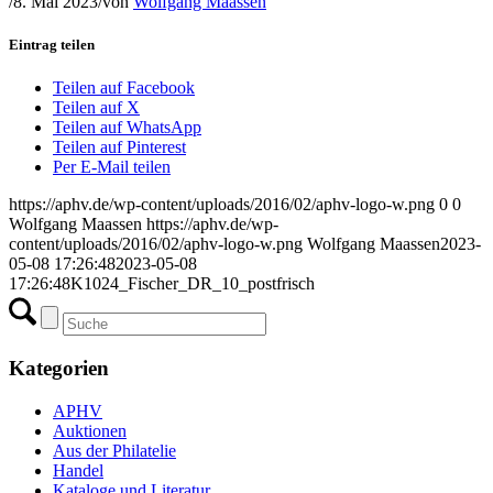
/
8. Mai 2023
/
von
Wolfgang Maassen
Eintrag teilen
Teilen auf Facebook
Teilen auf X
Teilen auf WhatsApp
Teilen auf Pinterest
Per E-Mail teilen
https://aphv.de/wp-content/uploads/2016/02/aphv-logo-w.png
0
0
Wolfgang Maassen
https://aphv.de/wp-
content/uploads/2016/02/aphv-logo-w.png
Wolfgang Maassen
2023-
05-08 17:26:48
2023-05-08
17:26:48
K1024_Fischer_DR_10_postfrisch
Kategorien
APHV
Auktionen
Aus der Philatelie
Handel
Kataloge und Literatur