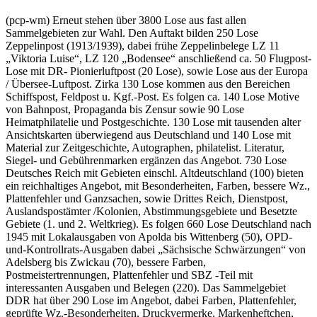
(pcp-wm) Erneut stehen über 3800 Lose aus fast allen
Sammelgebieten zur Wahl. Den Auftakt bilden 250 Lose
Zeppelinpost (1913/1939), dabei frühe Zeppelinbelege LZ 11
„Viktoria Luise“, LZ 120 „Bodensee“ anschließend ca. 50 Flugpost-
Lose mit DR- Pionierluftpost (20 Lose), sowie Lose aus der Europa
/ Übersee-Luftpost. Zirka 130 Lose kommen aus den Bereichen
Schiffspost, Feldpost u. Kgf.-Post. Es folgen ca. 140 Lose Motive
von Bahnpost, Propaganda bis Zensur sowie 90 Lose
Heimatphilatelie und Postgeschichte. 130 Lose mit tausenden alter
Ansichtskarten überwiegend aus Deutschland und 140 Lose mit
Material zur Zeitgeschichte, Autographen, philatelist. Literatur,
Siegel- und Gebührenmarken ergänzen das Angebot. 730 Lose
Deutsches Reich mit Gebieten einschl. Altdeutschland (100) bieten
ein reichhaltiges Angebot, mit Besonderheiten, Farben, bessere Wz.,
Plattenfehler und Ganzsachen, sowie Drittes Reich, Dienstpost,
Auslandspostämter /Kolonien, Abstimmungsgebiete und Besetzte
Gebiete (1. und 2. Weltkrieg). Es folgen 660 Lose Deutschland nach
1945 mit Lokalausgaben von Apolda bis Wittenberg (50), OPD-
und-Kontrollrats-Ausgaben dabei „Sächsische Schwärzungen“ von
Adelsberg bis Zwickau (70), bessere Farben,
Postmeistertrennungen, Plattenfehler und SBZ -Teil mit
interessanten Ausgaben und Belegen (220). Das Sammelgebiet
DDR hat über 290 Lose im Angebot, dabei Farben, Plattenfehler,
geprüfte Wz.-Besonderheiten, Druckvermerke, Markenheftchen,