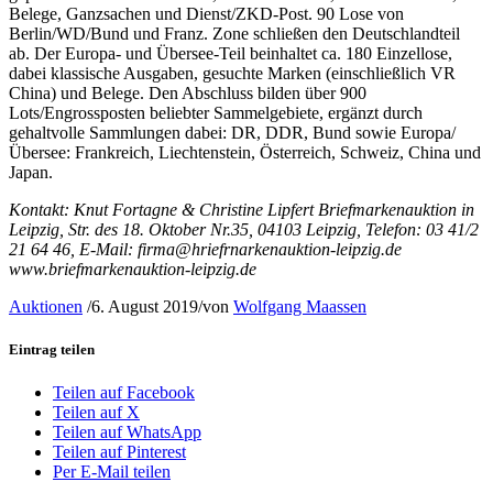
Belege, Ganzsachen und Dienst/ZKD-Post. 90 Lose von
Berlin/WD/Bund und Franz. Zone schließen den Deutschlandteil
ab. Der Europa- und Übersee-Teil beinhaltet ca. 180 Einzellose,
dabei klassische Ausgaben, gesuchte Marken (einschließlich VR
China) und Belege. Den Abschluss bilden über 900
Lots/Engrossposten beliebter Sammelgebiete, ergänzt durch
gehaltvolle Sammlungen dabei: DR, DDR, Bund sowie Europa/
Übersee: Frankreich, Liechtenstein, Österreich, Schweiz, China und
Japan.
Kontakt: Knut Fortagne & Christine Lipfert Briefmarkenauktion in
Leipzig, Str. des 18. Oktober Nr.35, 04103 Leipzig, Telefon: 03 41/2
21 64 46, E-Mail: firma@hriefrnarkenauktion-leipzig.de
www.briefmarkenauktion-leipzig.de
Auktionen
/
6. August 2019
/
von
Wolfgang Maassen
Eintrag teilen
Teilen auf Facebook
Teilen auf X
Teilen auf WhatsApp
Teilen auf Pinterest
Per E-Mail teilen