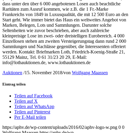
dass unter den über 6 000 angebotenen Losen auch beachtliche
Raritäten zum Ausruf kommen, wie z.B. die 1 Fr.-Marke
Frankreichs von 1849 in Luxusqualität, die mit 12 500 Euro an den
Start geht. Wie immer bietet das Haus ein weltweites Angebot von
Marken, Belegen, Lots und Sammlungen. Darunter solche
Seltenheiten wie zuvor beschrieben, aber auch zahlreiche
kleinpreisige Lose im zwei- oder dreistelligen Eurobereich. 4 000
Einzellosen stehen am zweiten Versteigerungstag dann rund 2 000
Sammlungen und Nachlässe gegenüber, die Interessenten offeriert
werden. Kontakt: Briefmarken Loth, Friedrich-Koenig-Straße 21,
55129 Mainz, Tel. 0 61 31/23 20 29, E-Mail:
info@lothauktionen.de, www.lothauktionen.de
Auktionen
/
15. November 2018
/
von
Wolfgang Maassen
Eintrag teilen
Teilen auf Facebook
Teilen auf X
Teilen auf WhatsApp
Teilen auf Pinterest
Per E-Mail teilen
https://aphv.de/wp-content/uploads/2016/02/aphv-logo-w.png
0
0
Wolfgang Maassen
https://aphv.de/wp-