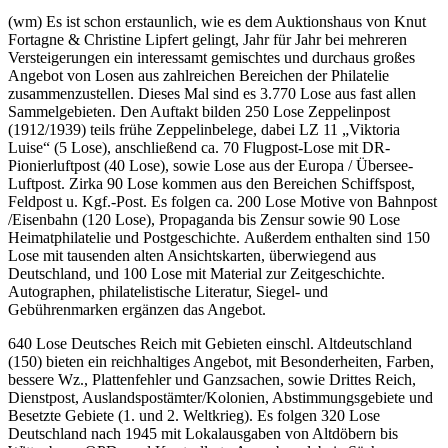
(wm) Es ist schon erstaunlich, wie es dem Auktionshaus von Knut
Fortagne & Christine Lipfert gelingt, Jahr für Jahr bei mehreren
Versteigerungen ein interessamt gemischtes und durchaus großes
Angebot von Losen aus zahlreichen Bereichen der Philatelie
zusammenzustellen. Dieses Mal sind es 3.770 Lose aus fast allen
Sammelgebieten. Den Auftakt bilden 250 Lose Zeppelinpost
(1912/1939) teils frühe Zeppelinbelege, dabei LZ 11 „Viktoria
Luise“ (5 Lose), anschließend ca. 70 Flugpost-Lose mit DR-
Pionierluftpost (40 Lose), sowie Lose aus der Europa / Übersee-
Luftpost. Zirka 90 Lose kommen aus den Bereichen Schiffspost,
Feldpost u. Kgf.-Post. Es folgen ca. 200 Lose Motive von Bahnpost
/Eisenbahn (120 Lose), Propaganda bis Zensur sowie 90 Lose
Heimatphilatelie und Postgeschichte. Außerdem enthalten sind 150
Lose mit tausenden alten Ansichtskarten, überwiegend aus
Deutschland, und 100 Lose mit Material zur Zeitgeschichte.
Autographen, philatelistische Literatur, Siegel- und
Gebührenmarken ergänzen das Angebot.
640 Lose Deutsches Reich mit Gebieten einschl. Altdeutschland
(150) bieten ein reichhaltiges Angebot, mit Besonderheiten, Farben,
bessere Wz., Plattenfehler und Ganzsachen, sowie Drittes Reich,
Dienstpost, Auslandspostämter/Kolonien, Abstimmungsgebiete und
Besetzte Gebiete (1. und 2. Weltkrieg). Es folgen 320 Lose
Deutschland nach 1945 mit Lokalausgaben von Altdöbern bis