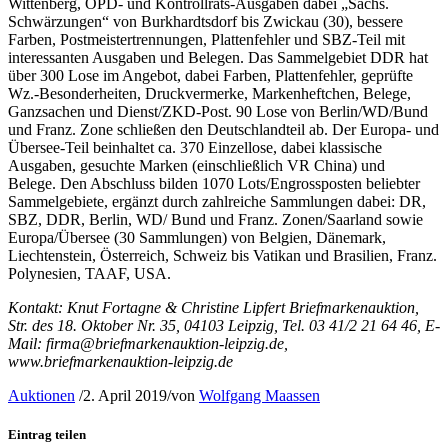
Wittenberg, OPD- und Kontrollrats-Ausgaben dabei „Sächs.
Schwärzungen“ von Burkhardtsdorf bis Zwickau (30), bessere
Farben, Postmeistertrennungen, Plattenfehler und SBZ-Teil mit
interessanten Ausgaben und Belegen. Das Sammelgebiet DDR hat
über 300 Lose im Angebot, dabei Farben, Plattenfehler, geprüfte
Wz.-Besonderheiten, Druckvermerke, Markenheftchen, Belege,
Ganzsachen und Dienst/ZKD-Post. 90 Lose von Berlin/WD/Bund
und Franz. Zone schließen den Deutschlandteil ab. Der Europa- und
Übersee-Teil beinhaltet ca. 370 Einzellose, dabei klassische
Ausgaben, gesuchte Marken (einschließlich VR China) und
Belege. Den Abschluss bilden 1070 Lots/Engrossposten beliebter
Sammelgebiete, ergänzt durch zahlreiche Sammlungen dabei: DR,
SBZ, DDR, Berlin, WD/ Bund und Franz. Zonen/Saarland sowie
Europa/Übersee (30 Sammlungen) von Belgien, Dänemark,
Liechtenstein, Österreich, Schweiz bis Vatikan und Brasilien, Franz.
Polynesien, TAAF, USA.
Kontakt: Knut Fortagne & Christine Lipfert Briefmarkenauktion,
Str. des 18. Oktober Nr. 35, 04103 Leipzig, Tel. 03 41/2 21 64 46, E-
Mail: firma@briefmarkenauktion-leipzig.de,
www.briefmarkenauktion-leipzig.de
Auktionen
/
2. April 2019
/
von
Wolfgang Maassen
Eintrag teilen