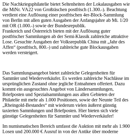
Die Nachkriegsphilatelie bietet Seltenheiten der Lokalausgaben wie
die MiNr. VA22 von Großräschen postfrisch (1.300.-). Beachtung
verdient eine Auflösung einer postfrischen 4er-Block-Sammlung
von Berlin mit allen guten Ausgaben der Anfangsjahre ab Mi. 1/20
mit OR (1.000.-) sowie der Bundesrepublik.
Frankreich und Österreich bieten mit der Auflösung guter
postfrischer Sammlungen ab der Semi-Klassik zahlreiche attraktive
Lose. Gesuchte Ausgaben der Volksrepublik China mit „Jahr des
Affen“ (postfrisch, 800.-) und zahlreiche gute Blockausgaben
werden versteigert.
Das Sammlungsangebot bietet zahlreiche Gelegenheiten für
Sammler und Wiederverkäufer. Es werden zahlreiche Nachlässe im
ursprünglichen Zustand ohne jegliche Entnahmen offeriert. Dazu
kommt ein ausgesuchtes Angebot von Ländersammlungen,
Briefposten und Spezialsammlungen aus allen Gebieten der
Philatelie mit mehr als 1.000 Positionen, sowie der Neunte Teil des
„Rheingold-Bestandes“ mit wiederum vielen äußerst günstig
taxierten Sammlungen und Briefposten. Hier bieten sich viele
günstige Gelegenheiten für Sammler und Wiederverkäufer!
Im numismatischen Bereich umfasst die Auktion mit mehr als 1.900
Losen und 200.000 € Ausruf in von der Antike über moderne