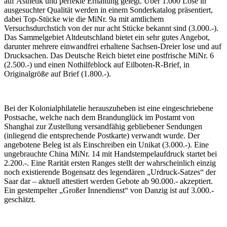
auf Ästhetik und perfekte Erhaltung gelegt. Über 1.000 Lose in
ausgesuchter Qualität werden in einem Sonderkatalog präsentiert,
dabei Top-Stücke wie die MiNr. 9a mit amtlichem
Versuchsdurchstich von der nur acht Stücke bekannt sind (3.000.-).
Das Sammelgebiet Altdeutschland bietet ein sehr gutes Angebot,
darunter mehrere einwandfrei erhaltene Sachsen-Dreier lose und auf
Drucksachen. Das Deutsche Reich bietet eine postfrische MiNr. 6
(2.500.-) und einen Nothilfeblock auf Eilboten-R-Brief, in
Originalgröße auf Brief (1.800.-).
Bei der Kolonialphilatelie herauszuheben ist eine eingeschriebene
Postsache, welche nach dem Brandunglück im Postamt von
Shanghai zur Zustellung versandfähig gebliebener Sendungen
(inliegend die entsprechende Postkarte) verwandt wurde. Der
angebotene Beleg ist als Einschreiben ein Unikat (3.000.-). Eine
ungebrauchte China MiNr. 14 mit Handstempelaufdruck startet bei
2.200.-. Eine Rarität ersten Ranges stellt der wahrscheinlich einzig
noch existierende Bogensatz des legendären „Urdruck-Satzes“ der
Saar dar – aktuell attestiert werden Gebote ab 90.000.- akzeptiert.
Ein gestempelter „Großer Innendienst“ von Danzig ist auf 3.000.-
geschätzt.