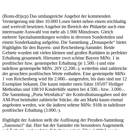
(Bonn-df/pcp) Das umfangreiche Angebot der kommenden
Versteigerung mit über 10.000 Losen bietet neben einem reichhaltig
und wertvoll besetzten Angebot im Bereich der Philatelie auch eine
interessante Auswahl von mehr als 1.900 Münzlosen. Gleich
mehrere Spezialsammlungen werden in diversen Sonderteilen und
einem Sonderkatalog aufgelöst. Die Sammlung „Donauperle“ bietet
Highlights für den Bayern- und Reichenberg-Sammler. Beide
Gebiete wurden mit vielen kleinen und großen Raritäten in perfekter
Erhaltung gesammelt. Hierunter zwei schöne Bayern MiNr. 1 in
postfrischer bzw. gestempelter Erhaltung (je 1.500.-) und eine
tadellose gestempelte MiNr. 26Y (2.200.-), weiterhin sind zahlreiche
der gesuchten postfrischen Werte enthalten. Eine gestempelte MiNr.
1 von Reichenberg wird für 2.000.- ausgerufen, bis dato sind nur 12
Exemplare bekannt. Die kaum minder raren Sätze 105/07 Heiliger
Methodius und 108/10 Kinderhilfe starten bei 4.500.- bzw. 3.000.-.
Die Sammlung „Porta Westfalica“ der Kontrollratsausgaben und der
AM-Post beinhaltet zahlreiche Stücke, die am Markt kaum einmal
angeboten werden, wie die äußerst seltene MiNr. 916b in tadelloser
postfrischer Erhaltung (3.000.-).
Highlight der Auktion stellt die Auflösung der Preußen-Sammlung
„Sanssouci“ dar. Hier hat der Sammler ein besonderes Augenmerk