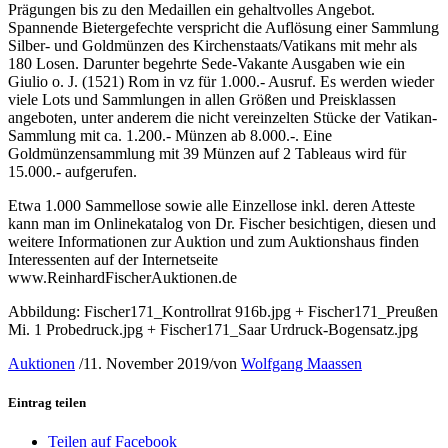
Prägungen bis zu den Medaillen ein gehaltvolles Angebot.
Spannende Bietergefechte verspricht die Auflösung einer Sammlung
Silber- und Goldmünzen des Kirchenstaats/Vatikans mit mehr als
180 Losen. Darunter begehrte Sede-Vakante Ausgaben wie ein
Giulio o. J. (1521) Rom in vz für 1.000.- Ausruf. Es werden wieder
viele Lots und Sammlungen in allen Größen und Preisklassen
angeboten, unter anderem die nicht vereinzelten Stücke der Vatikan-
Sammlung mit ca. 1.200.- Münzen ab 8.000.-. Eine
Goldmünzensammlung mit 39 Münzen auf 2 Tableaus wird für
15.000.- aufgerufen.
Etwa 1.000 Sammellose sowie alle Einzellose inkl. deren Atteste
kann man im Onlinekatalog von Dr. Fischer besichtigen, diesen und
weitere Informationen zur Auktion und zum Auktionshaus finden
Interessenten auf der Internetseite
www.ReinhardFischerAuktionen.de
Abbildung: Fischer171_Kontrollrat 916b.jpg + Fischer171_Preußen
Mi. 1 Probedruck.jpg + Fischer171_Saar Urdruck-Bogensatz.jpg
Auktionen
/
11. November 2019
/
von
Wolfgang Maassen
Eintrag teilen
Teilen auf Facebook