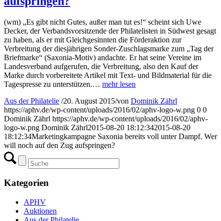
aufspringen?
(wm) „Es gibt nicht Gutes, außer man tut es!“ scheint sich Uwe
Decker, der Verbandsvorsitzende der Philatelisten in Südwest gesagt
zu haben, als er mit Gleichgesinnten die Förderaktion zur
Verbreitung der diesjährigen Sonder-Zuschlagsmarke zum „Tag der
Briefmarke“ (Saxonia-Motiv) andachte. Er hat seine Vereine im
Landesverband aufgerufen, die Verbreitung, also den Kauf der
Marke durch vorbereitete Artikel mit Text- und Bildmaterial für die
Tagespresse zu unterstützen.…
mehr lesen
Aus der Philatelie
/
20. August 2015
/
von
Dominik Zährl
https://aphv.de/wp-content/uploads/2016/02/aphv-logo-w.png
0
0
Dominik Zährl
https://aphv.de/wp-content/uploads/2016/02/aphv-
logo-w.png
Dominik Zährl
2015-08-20 18:12:34
2015-08-20
18:12:34
Marketingkampagne Saxonia bereits voll unter Dampf. Wer
will noch auf den Zug aufspringen?
Kategorien
APHV
Auktionen
Aus der Philatelie