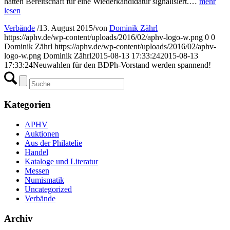
hatten Bereitschaft für eine Wiederkandidatur signalisiert.…
mehr
lesen
Verbände
/
13. August 2015
/
von
Dominik Zährl
https://aphv.de/wp-content/uploads/2016/02/aphv-logo-w.png
0
0
Dominik Zährl
https://aphv.de/wp-content/uploads/2016/02/aphv-
logo-w.png
Dominik Zährl
2015-08-13 17:33:24
2015-08-13
17:33:24
Neuwahlen für den BDPh-Vorstand werden spannend!
Kategorien
APHV
Auktionen
Aus der Philatelie
Handel
Kataloge und Literatur
Messen
Numismatik
Uncategorized
Verbände
Archiv