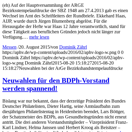
(eh) Auf der Hauptversammlung der ARGE
Bezirksstempelaufdrucke der SBZ 1948 am 27.4.2013 gab es einen
Wechsel im Amt des Schriftleiters der Rundbriefe. Ekkehard Haas,
AIJP, wurde durch Jürgen Blumenberg abgelöst. Für die
Herausgabe der Hefte war Haas 12 Jahre verantwortlich, stand für
diese Tätigkeit aus beruflichen Gründen jedoch nicht länger zur
Verfügung.…
mehr lesen
Messen
/
20. August 2015
/
von
Dominik Zährl
https://aphv.de/wp-content/uploads/2016/02/aphv-logo-w.png
0
0
Dominik Zährl
https://aphv.de/wp-content/uploads/2016/02/aphv-
logo-w.png
Dominik Zährl
2015-08-20 15:18:27
2015-08-20
15:18:27
Neuwahlen bei der ArGe Bezirkshandstempelaufdrucke
Neuwahlen für den BDPh-Vorstand
werden spannend!
Bislang war nur bekannt, dass der derzeitige Präsident des Bundes
Deutscher Philatelisten, Dieter Hartig, seine Amtslaufbahn zum
diesjährigen Philatelistentag in Heidenheim beendet, Lars Böttger,
der Schatzmeister des BDPh, aus Gesundheitsgründen nicht erneut
antritt. Die drei anderen Vorstandsmitglieder – Vizepräsident Franz-
Karl Lindner, Helma Janssen und Herbert Kroog als Beisitzer –