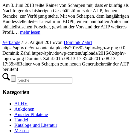
Am 3. Juni 2013 teilte Rainer von Scharpen mit, dass er künftig als
Nachfolger des bisherigen Geschäftsführers der AIJP, Jochen
Stenzke, zur Verfügung stehe. Mit von Scharpen, dem langjährigen
Bundesstellenleiter Literatur im BDPh, einem namhaften Autor und
philatelistischen Forscher, gewinnt der Vorstand der AIJP weiteres
Profil.…
mehr lesen
Verbände
/
13. August 2015
/
von
Dominik Zährl
https://aphv.de/wp-content/uploads/2016/02/aphv-logo-w.png
0
0
Dominik Zährl
https://aphv.de/wp-content/uploads/2016/02/aphv-
logo-w.png
Dominik Zährl
2015-08-13 17:35:46
2015-08-13
17:35:46
Rainer von Scharpen zum neuen Generalsekretär der AIJP
berufen!
Kategorien
APHV
Auktionen
Aus der Philatelie
Handel
Kataloge und Literatur
Messen