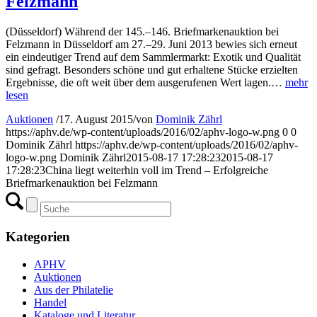
Felzmann
(Düsseldorf) Während der 145.–146. Briefmarkenauktion bei
Felzmann in Düsseldorf am 27.–29. Juni 2013 bewies sich erneut
ein eindeutiger Trend auf dem Sammlermarkt: Exotik und Qualität
sind gefragt. Besonders schöne und gut erhaltene Stücke erzielten
Ergebnisse, die oft weit über dem ausgerufenen Wert lagen.…
mehr
lesen
Auktionen
/
17. August 2015
/
von
Dominik Zährl
https://aphv.de/wp-content/uploads/2016/02/aphv-logo-w.png
0
0
Dominik Zährl
https://aphv.de/wp-content/uploads/2016/02/aphv-
logo-w.png
Dominik Zährl
2015-08-17 17:28:23
2015-08-17
17:28:23
China liegt weiterhin voll im Trend – Erfolgreiche
Briefmarkenauktion bei Felzmann
Kategorien
APHV
Auktionen
Aus der Philatelie
Handel
Kataloge und Literatur