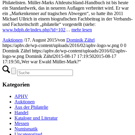
Philatelisten. Müller-Marks Altdeutschland-Handbuch ist bis heute
ein Standardwerk, das in neueren Auflagen verbreitet wird. Er war
ein „Markenkenner auf tragischen Abwegen“, so hatte ihn 2011
Michael Ullrich in einem biografischen Fachbeitrag in der Verbands-
und Fachzeitschrift „philatelie“ vorgestellt (siehe:
www.bdph.de/index.php?id=102
…
mehr lesen
Auktionen
/
17. August 2015
/
von
Dominik Zährl
https://aphv.de/wp-content/uploads/2016/02/aphv-logo-w.png
0
0
Dominik Zährl
https://aphv.de/wp-content/uploads/2016/02/aphv-
logo-w.png
Dominik Zährl
2015-08-17 17:19:50
2015-08-17
17:19:50
„Wer war Ewald Müller-Mark?“
Kategorien
APHV
Auktionen
Aus der Philatelie
Handel
Kataloge und Literatur
Messen
Numismatik
Uncategorized