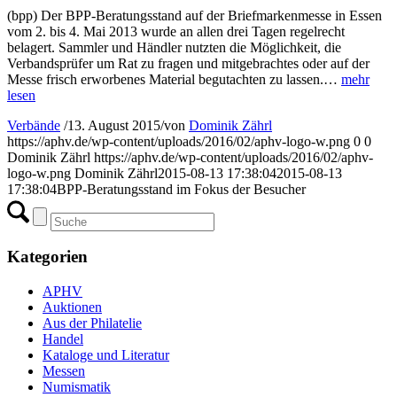
(bpp) Der BPP-Beratungsstand auf der Briefmarkenmesse in Essen
vom 2. bis 4. Mai 2013 wurde an allen drei Tagen regelrecht
belagert. Sammler und Händler nutzten die Möglichkeit, die
Verbandsprüfer um Rat zu fragen und mitgebrachtes oder auf der
Messe frisch erworbenes Material begutachten zu lassen.…
mehr
lesen
Verbände
/
13. August 2015
/
von
Dominik Zährl
https://aphv.de/wp-content/uploads/2016/02/aphv-logo-w.png
0
0
Dominik Zährl
https://aphv.de/wp-content/uploads/2016/02/aphv-
logo-w.png
Dominik Zährl
2015-08-13 17:38:04
2015-08-13
17:38:04
BPP-Beratungsstand im Fokus der Besucher
Kategorien
APHV
Auktionen
Aus der Philatelie
Handel
Kataloge und Literatur
Messen
Numismatik