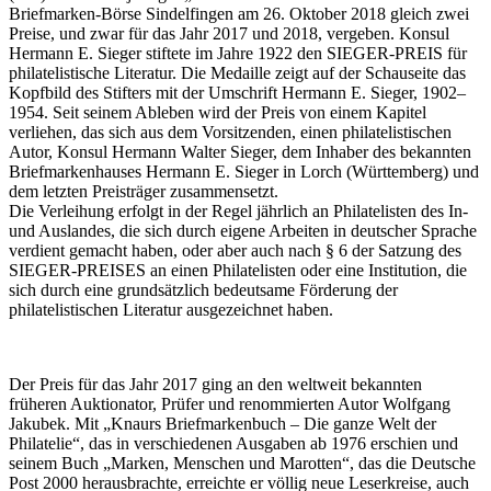
Briefmarken-Börse Sindelfingen am 26. Oktober 2018 gleich zwei
Preise, und zwar für das Jahr 2017 und 2018, vergeben. Konsul
Hermann E. Sieger stiftete im Jahre 1922 den SIEGER-PREIS für
philatelistische Literatur. Die Medaille zeigt auf der Schauseite das
Kopfbild des Stifters mit der Umschrift Hermann E. Sieger, 1902–
1954. Seit seinem Ableben wird der Preis von einem Kapitel
verliehen, das sich aus dem Vorsitzenden, einen philatelistischen
Autor, Konsul Hermann Walter Sieger, dem Inhaber des bekannten
Briefmarkenhauses Hermann E. Sieger in Lorch (Württemberg) und
dem letzten Preisträger zusammensetzt.
Die Verleihung erfolgt in der Regel jährlich an Philatelisten des In-
und Auslandes, die sich durch eigene Arbeiten in deutscher Sprache
verdient gemacht haben, oder aber auch nach § 6 der Satzung des
SIEGER-PREISES an einen Philatelisten oder eine Institution, die
sich durch eine grundsätzlich bedeutsame Förderung der
philatelistischen Literatur ausgezeichnet haben.
Der Preis für das Jahr 2017 ging an den weltweit bekannten
früheren Auktionator, Prüfer und renommierten Autor Wolfgang
Jakubek. Mit „Knaurs Briefmarkenbuch – Die ganze Welt der
Philatelie“, das in verschiedenen Ausgaben ab 1976 erschien und
seinem Buch „Marken, Menschen und Marotten“, das die Deutsche
Post 2000 herausbrachte, erreichte er völlig neue Leserkreise, auch