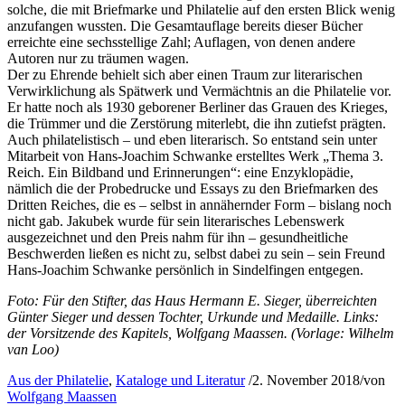
solche, die mit Briefmarke und Philatelie auf den ersten Blick wenig
anzufangen wussten. Die Gesamtauflage bereits dieser Bücher
erreichte eine sechsstellige Zahl; Auflagen, von denen andere
Autoren nur zu träumen wagen.
Der zu Ehrende behielt sich aber einen Traum zur literarischen
Verwirklichung als Spätwerk und Vermächtnis an die Philatelie vor.
Er hatte noch als 1930 geborener Berliner das Grauen des Krieges,
die Trümmer und die Zerstörung miterlebt, die ihn zutiefst prägten.
Auch philatelistisch – und eben literarisch. So entstand sein unter
Mitarbeit von Hans-Joachim Schwanke erstelltes Werk „Thema 3.
Reich. Ein Bildband und Erinnerungen“: eine Enzyklopädie,
nämlich die der Probedrucke und Essays zu den Briefmarken des
Dritten Reiches, die es – selbst in annähernder Form – bislang noch
nicht gab. Jakubek wurde für sein literarisches Lebenswerk
ausgezeichnet und den Preis nahm für ihn – gesundheitliche
Beschwerden ließen es nicht zu, selbst dabei zu sein – sein Freund
Hans-Joachim Schwanke persönlich in Sindelfingen entgegen.
Foto: Für den Stifter, das Haus Hermann E. Sieger, überreichten
Günter Sieger und dessen Tochter, Urkunde und Medaille. Links:
der Vorsitzende des Kapitels, Wolfgang Maassen. (Vorlage: Wilhelm
van Loo)
Aus der Philatelie
,
Kataloge und Literatur
/
2. November 2018
/
von
Wolfgang Maassen